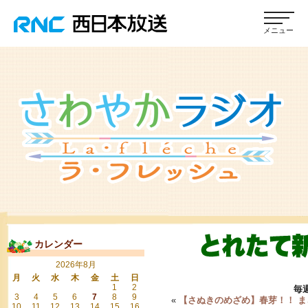
カレンダー
2026年8月
月
火
水
木
金
土
日
1
2
毎
3
4
5
6
7
8
9
«
【さぬきのめざめ】春芽！！ 
10
11
12
13
14
15
16