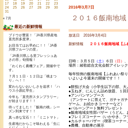
17
18
19
20
21
22
23
2016年3月7日
24
25
26
27
28
29
30
31
２０１６飯南地域
« 7月
最近の新鮮情報
ブドウが豊富！「JA香川県産地
放送日 2016年3月4日
直売所多度津」
新鮮情報
２０１６飯南地域【ふ
お目当てはお早めに！！「JA香
川県フルーツの里」
「JA香川県ふる里フレッシュあ
さの市」旬情報！
日時：３月５日
（土）
６日
（日）
、
場所：綾歌総合文化会館アイレック
「わくわく農機フェア」開催中で
す。
毎年恒例の飯南地域【ふれあい祭り
７月１１日・１２日は「桃まつ
いよいよ今週末の開催です！！
り」へ！！
変わらないおいしさを追求！「ハ
●餅投げ大会（小学生以下の部、大
ウス小原紅早生」
●玉ねぎ、にんじん詰め放題、１回1
●アンパンマンブース
今年も「直売所スタンプラリー」
（アンケートに答えて、ガチャガチ
が始まります！！
ゲーム、
お絵かきコーナーなど）
待ってました！「飯南の桃」シー
●バルーンアート無料プレゼント
ズン到来です！！
●飯南地域女性部バザー（うどん、
●フレミズコーナー（いかやき、フ
真っ赤な宝石！！「ミニトマト」
●カルチャーバザー（喫茶コーナー
生産地だからこそ味わえる「生に
●農機、自動車の展示
んにく」！！