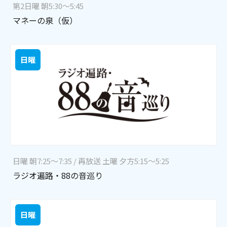
第2日曜 朝5:30～5:45
マネーの泉（仮）
日曜
日曜 朝7:25～7:35 / 再放送 土曜 夕方5:15～5:25
ラジオ遍路・88の音巡り
日曜