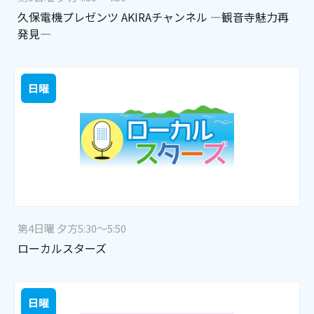
久保電機プレゼンツ AKIRAチャンネル ―観音寺魅力再
発見―
日曜
第4日曜 夕方5:30～5:50
ローカルスターズ
日曜