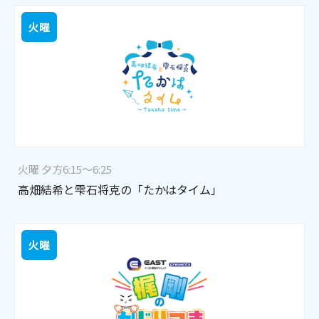
火曜
火曜 夕方6:15～6:25
高畑結希と雫石将克の「たかはタイム」
火曜