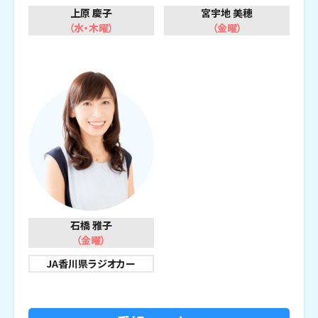
上原 慶子
宮宇地 美穂
（水・木曜）
（金曜）
石橋 雅子
（金曜）
JA香川県ラジオカー