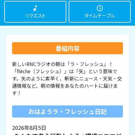
music_note
schedule
リクエスト
タイムテーブル
番組内容
新しいRNCラジオの朝は「ラ・フレッシュ」！
「flèche（フレッシュ）」は「矢」という意味で
す。矢のように素早く、斬新にニュース・天気・交
通情報など、朝の情報をあなたのハートに届けま
す！
おはようラ・フレッシュ日記
2026年8月5日