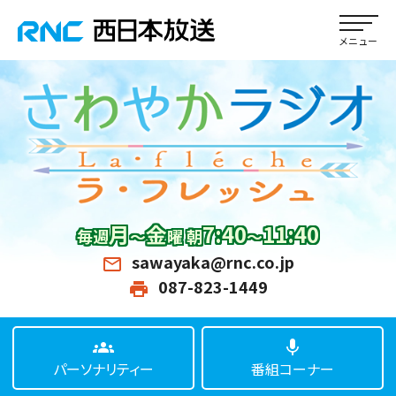
月
金
7:40
11:40
毎週
～
曜 朝
～
sawayaka@rnc.co.jp
mail_outline
087-823-1449
print
groups
mic
パーソナリティー
番組コーナー