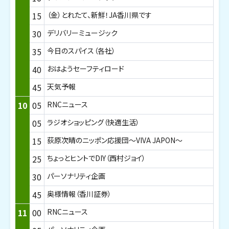
15
（金）とれたて、新鮮！JA香川県です
30
デリバリーミュージック
35
今日のスパイス（各社）
40
おはようセーフティロード
45
天気予報
10
05
RNCニュース
05
ラジオショッピング（快適生活）
15
荻原次晴のニッポン応援団～VIVA JAPON～
25
ちょっとヒントでDIY（西村ジョイ）
30
パーソナリティ企画
45
奥様情報（香川証券）
11
00
RNCニュース