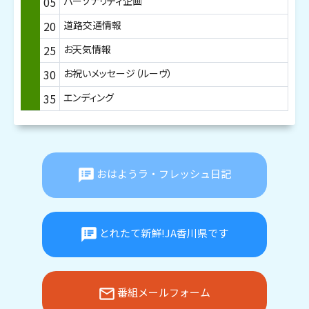
05
パーソナリティ企画
20
道路交通情報
25
お天気情報
30
お祝いメッセージ（ルーヴ）
35
エンディング
speaker_notes
おはようラ・フレッシュ日記
speaker_notes
とれたて新鮮!JA香川県です
mail_outline
番組メールフォーム