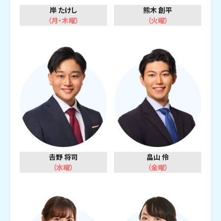
岸 たけし
熊木 創平
（月・木曜）
（火曜）
𠮷野 将司
畠山 伶
（水曜）
（金曜）