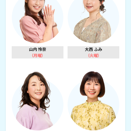
山内 怜奈
大西 ふみ
（月曜）
（火曜）