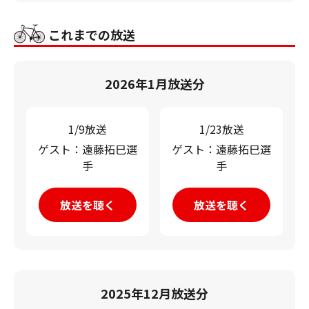
これまでの放送
2026年1月放送分
1/9放送
1/23放送
ゲスト：遠藤拓巳選
ゲスト：遠藤拓巳選
手
手
放送を聴く
放送を聴く
2025年12月放送分