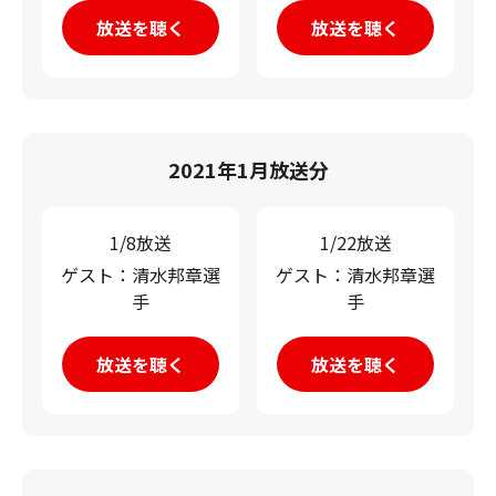
放送を聴く
放送を聴く
2021年1月放送分
1/8放送
1/22放送
ゲスト：清水邦章選
ゲスト：清水邦章選
手
手
放送を聴く
放送を聴く