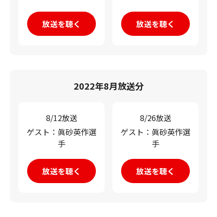
放送を聴く
放送を聴く
2022年8月放送分
8/12放送
8/26放送
ゲスト：眞砂英作選
ゲスト：眞砂英作選
手
手
放送を聴く
放送を聴く