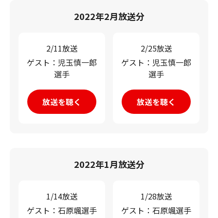
2022年2月放送分
2/11放送
2/25放送
ゲスト：児玉慎一郎
ゲスト：児玉慎一郎
選手
選手
放送を聴く
放送を聴く
2022年1月放送分
1/14放送
1/28放送
ゲスト：石原颯選手
ゲスト：石原颯選手