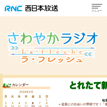
カレンダー
2018年4月
月
火
水
木
金
土
日
1
毎
2
3
4
5
6
7
8
«
盆栽との出会いの季節です！「
9
10
11
12
13
14
15