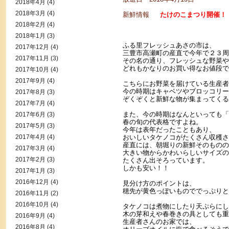
2018年4月
(4)
2018年3月
(4)
新鮮情報
たけのこまつり開催！「
2018年2月
(4)
2018年1月
(3)
ふる里フレッシュあさの市は、
2017年12月
(4)
三豊市高瀬町の産直で今年で２３周
2017年11月
(3)
その名の通り、フレッシュな野菜や
どれもかなりのお買い得なお値段で
2017年10月
(4)
2017年9月
(4)
こちらにお野菜を届けている生産者
今の時期はキャベツやブロッコリー
2017年8月
(3)
ぞくぞくと新鮮な物が集まってくる
2017年7月
(4)
また、今の時期はなんといっても「
2017年6月
(3)
春の旬の代表格ですよね。
2017年5月
(3)
今年は表年だったこともあり、
2017年4月
(4)
おいしいタケノコがたくさん収穫さ
産直には、朝堀りの新鮮そのものの
2017年3月
(4)
大きい物からかわいらしいサイズの
2017年2月
(3)
たくさん出そろっています。
しかも安い！！
2017年1月
(3)
2016年12月
(4)
見分け方のポイントは、
穂先が黄色っぽいものででっぷりと
2016年11月
(2)
2016年10月
(4)
タケノコは煮物にしたり天ぷらにし
木の芽和えや春巻きの具としても重
2016年9月
(4)
生産者さんのお家では、
2016年8月
(4)