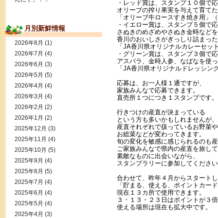
・レッド賞は、スタンプ１０個で応
オリーブの搾り果実を与えて育てた
「オリーブ牛ロースすき焼き用」（
・イエロー賞は、スタンプ５個で応
月別新鮮情報
さぬきのめざめやさぬき金時などを
香川のおいしさがぎっしり詰まった
2026年8月
(1)
「JA香川県オリジナルカレーセッ
2026年7月
(4)
・グリーン賞は、スタンプ３個で応
アスパラ、金時人参、なばなを使っ
2026年6月
(3)
「JA香川県オリジナルドレッシン
2026年5月
(5)
応募は、お一人様１通ですが、
2026年4月
(4)
家族みんなで応募できます。
2026年3月
(4)
直売所１つにつき１スタンプです。
2026年2月
(2)
行きつけの産直が決まっている
2026年1月
(2)
という方も多いかもしれませんが、
産直それぞれで扱っているお野菜や
2025年12月
(3)
お総菜などが変わってきます。
2025年11月
(4)
旬の変化を敏感に感じられるのも産
ご家族みんなで県内の産直を旅して
2025年10月
(5)
素敵なものに出会いながら、
2025年9月
(4)
スタンプラリーに参加してください
2025年8月
(5)
合わせて、昨年４月からスタートし
2025年7月
(4)
「貯まる、使える、ポイントカード
現在１３カ所で使用できます。
2025年6月
(4)
３・１３・２３日はポイントが３倍
2025年5月
(4)
使える場所は現在も拡大中です。
2025年4月
(3)