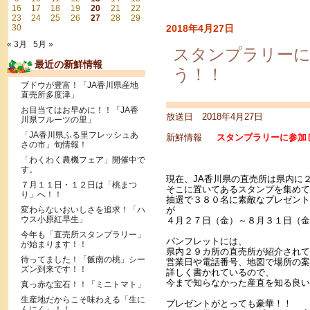
16
17
18
19
20
21
22
23
24
25
26
27
28
29
30
2018年4月27日
« 3月
5月 »
スタンプラリー
最近の新鮮情報
う！！
ブドウが豊富！「JA香川県産地
直売所多度津」
お目当てはお早めに！！「JA香
放送日 2018年4月27日
川県フルーツの里」
「JA香川県ふる里フレッシュあ
新鮮情報
スタンプラリーに参加し
さの市」旬情報！
「わくわく農機フェア」開催中で
す。
現在、JA香川県の直売所は県内に
７月１１日・１２日は「桃まつ
そこに置いてあるスタンプを集めて
り」へ！！
抽選で３８０名に素敵なプレゼント
変わらないおいしさを追求！「ハ
が
ウス小原紅早生」
４月２７日（金）～８月３１日（金
今年も「直売所スタンプラリー」
パンフレットには、
が始まります！！
県内２９カ所の直売所が紹介されて
待ってました！「飯南の桃」シー
営業日や電話番号、地図で場所の案
ズン到来です！！
詳しく書かれているので、
今まで知らなかった産直を知る良い
真っ赤な宝石！！「ミニトマト」
生産地だからこそ味わえる「生に
プレゼントがとっても豪華！！
んにく」！！