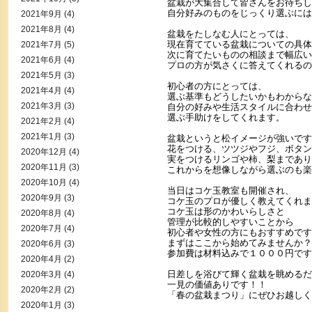
盆栽が大集合して皆さんをお待ちし
自分好みのものをじっくり選ぶには
2021年9月
(4)
2021年8月
(4)
盆栽をたしなむ人にとっては、
現在育てている盆栽についての具体
2021年7月
(5)
次に育てたいものの相談まで幅広い
2021年6月
(4)
プロの方が気さくに答えてくれるの
2021年5月
(3)
初心者の方にとっては、
2021年4月
(4)
選ぶ基準もどうしたいかもわからな
2021年3月
(3)
自分の好みや生活スタイルに合わせ
選ぶ手助けをしてくれます。
2021年2月
(4)
2021年1月
(3)
盆栽というと松イメージが強いです
花をつける、ツツジやフジ、ボタン
2020年12月
(4)
実をつけるリンゴや柿、梨まであり
2020年11月
(3)
これからを想像しながら選ぶのも楽
2020年10月
(4)
当日はコケ玉教室も開催され、
2020年9月
(3)
コケ玉のプロが優しく教えてくれま
コケ玉は形のかわいらしさと
2020年8月
(4)
管理が比較的しやすいことから
2020年7月
(4)
初心者や女性の方にもおすすめです
まずはここから始めてみませんか？
2020年6月
(3)
参加費は材料込みで１０００円です
2020年4月
(2)
日差しを浴びて輝く盆栽を眺めるだ
2020年3月
(4)
一見の価値ありです！！
2020年2月
(2)
「春の盆栽まつり」にぜひお越しく
2020年1月
(3)