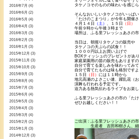
オリーブオイルに塩で食べるそうで
タケノコそのものの味わいを感じら
2016年7月
(4)
2016年6月
(2)
そんなおいしいタケノコがいっぱい
「たけのこまつり」が今年も開催さ
2016年5月
(4)
４月１４日
（土）
、１５日
（日）
2016年4月
(3)
午前９時から午後３時まで
場所は、ふる里フレッシュあさの市
2016年3月
(3)
2016年2月
(3)
当日は、朝堀りタケノコの販売や
2016年1月
(3)
タケノコの天ぷらの試食！！
１０００円以上お買い上げで
2015年12月
(3)
BOXティッシュのプレゼントがあ
2015年11月
(3)
家庭菜園用の苗の販売もありますの
自分で育てる楽しみを味わってみて
2015年10月
(3)
自分で育てたものは味も格別ですよ
2015年9月
(3)
１５日
（日）
には１１時から
地元高瀬のよさこい連、躍乱花（お
2015年8月
(4)
演舞も行われる予定です。
2015年7月
(3)
迫力ある熱気伝わるライブをお楽し
2015年6月
(4)
ふる里フレッシュあさの市の「たけ
2015年5月
(3)
ぜひお越しください！！
2015年4月
(3)
2015年3月
(4)
ご出演：ふる里フレッシュあさの市
2015年2月
(2)
生産者 吉田和樹さん、細
2015年1月
(3)
2014年12月
(3)