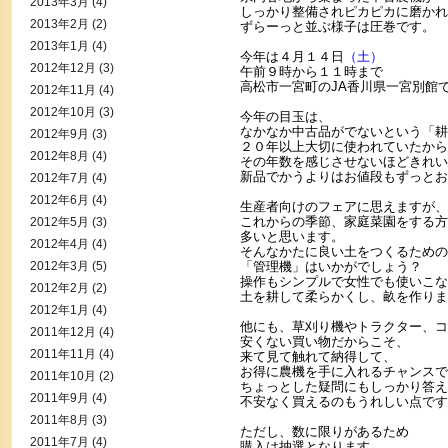
2013年3月
(4)
しっかり整備されピカピカに磨かれ
2013年2月
(2)
ずらーっと並ぶ様子は圧巻です。
2013年1月
(4)
今年は４月１４日
（土）
2012年12月
(3)
午前９時から１１時まで
高松市一宮町のJA香川県一宮別館
2012年11月
(4)
2012年10月
(3)
今年の目玉は、
なかなか中古品がでないという「耕
2012年9月
(3)
２０年以上大切に使われていたから
2012年8月
(4)
その年数を感じさせないほどきれい
新品でかうよりはお値段もずっとお
2012年7月
(4)
2012年6月
(4)
生産者向けのフェアに思えますが、
これからの季節、家庭菜園をする方
2012年5月
(3)
多いと思います。
2012年4月
(4)
そんなかたに良い土をつくるための
2012年3月
(5)
「管理機」はいかがでしょう？
操作もシンプルで女性でも使いこな
2012年2月
(2)
土を耕して柔らかくし、畝を作りま
2012年1月
(4)
他にも、草刈り機やトラクター、コ
2011年12月
(4)
安くない買い物だからこそ、
2011年11月
(4)
来て見て触れて納得して、
お得に農機を手に入れるチャンスで
2011年10月
(2)
ちょっとした疑問にもしっかり答え
2011年9月
(4)
不安なく買えるのもうれしい点です
2011年8月
(3)
ただし、数に限りがあるため
2011年7月
(4)
購入は抽選となります。