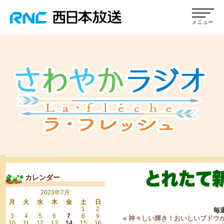
カレンダー
2023年7月
月
火
水
木
金
土
日
1
2
毎
3
4
5
6
7
8
9
«
神々しい輝き！おいしいブドウ
10
11
12
13
14
15
16