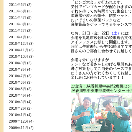
「ビンゴ大会」が行われます。
2011年6月
(2)
受付でビンゴカードが配られますの
それを持ってお時間までに集合して
2011年5月
(3)
噴霧器や麦わら帽子、防災セット、
2011年4月
(5)
おいでまいの無菌パックなど
2011年3月
(3)
豪華賞品をゲットできるチャンスで
2011年2月
(2)
なお、21日（金）22日
（土）
には
2011年1月
(3)
会場を丸亀市綾歌町の綾歌総合文化
アイレックスに移して開催します。
2010年12月
(3)
時間は午前9時から午後3時までで
2010年11月
(3)
皆さんのご都合に合わせてお越しく
2010年10月
(3)
会場は外になりますが、
2010年9月
(2)
テントなど暑さをしのげる場所もあ
暑さ対策をしてご自分のペースで参
2010年8月
(4)
たくさんの方がわくわくしてお越し
2010年7月
(3)
楽しみにお待ちしています！！
2010年6月
(3)
ご出演：JA香川県中央第2農機セン
2010年5月
(3)
JA香川県中央東部農機センター 十
2010年4月
(4)
2010年3月
(4)
2010年2月
(2)
2010年1月
(4)
2009年12月
(4)
2009年11月
(2)