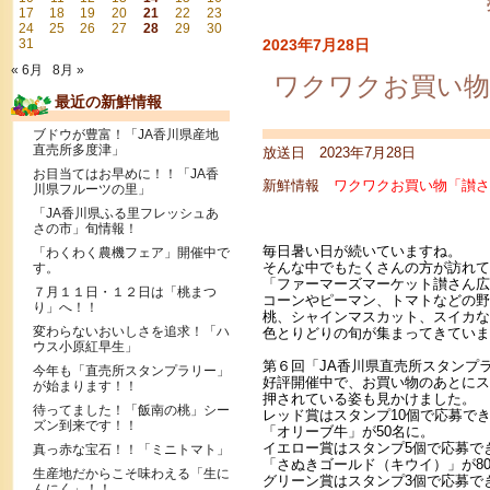
17
18
19
20
21
22
23
24
25
26
27
28
29
30
31
2023年7月28日
« 6月
8月 »
ワクワクお買い物
最近の新鮮情報
ブドウが豊富！「JA香川県産地
直売所多度津」
放送日 2023年7月28日
お目当てはお早めに！！「JA香
新鮮情報
ワクワクお買い物「讃さ
川県フルーツの里」
「JA香川県ふる里フレッシュあ
さの市」旬情報！
毎日暑い日が続いていますね。
「わくわく農機フェア」開催中で
そんな中でもたくさんの方が訪れて
す。
「ファーマーズマーケット讃さん広
７月１１日・１２日は「桃まつ
コーンやピーマン、トマトなどの野
り」へ！！
桃、シャインマスカット、スイカな
変わらないおいしさを追求！「ハ
色とりどりの旬が集まってきていま
ウス小原紅早生」
第６回「JA香川県直売所スタンプ
今年も「直売所スタンプラリー」
好評開催中で、
お買い物のあとにス
が始まります！！
押されている姿も見かけました。
待ってました！「飯南の桃」シー
レッド賞はスタンプ10個で応募で
ズン到来です！！
「オリーブ牛」が50名に。
イエロー賞はスタンプ5個で応募で
真っ赤な宝石！！「ミニトマト」
「さぬきゴールド（キウイ）」が8
生産地だからこそ味わえる「生に
グリーン賞はスタンプ3個で応募で
んにく」！！