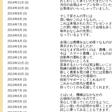
わくわくして来ていただきたいイベ
2014年11月
(3)
当日の会場はオープンを待っていた
2014年10月
(4)
お客様がいらっしゃっていました。
2014年9月
(3)
そして皆さんの手には
2014年8月
(4)
買い物かごのようなもの。。。
これは来場された方にプレゼントさ
2014年7月
(3)
この買い物かごを持って会場を歩く
2014年6月
(4)
毎年おなじみの光景に
なっているようです。
2014年5月
(2)
2014年4月
(3)
会場には農機をはじめ様々なものが
展示されていましたが、
2014年3月
(4)
やはりまず目が行くのは「農機」の
2014年2月
(3)
今は「スマート農機」というものが
自動車の運転と違って、
2014年1月
(4)
目印のないところを
2013年12月
(2)
直進するというのは実は難しいこと
熟練の経験を持つ方なら簡単なこと
2013年11月
(5)
新しく農業を受け継ぐ方には至難の
2013年10月
(3)
それをGPSなどの最新の
2013年9月
(3)
技術でサポートしてくれるので
これからの世代が農業を
2013年8月
(4)
担っていくのを応援してくれます。
2013年7月
(4)
とはいえ、機械はなかなかの
2013年6月
(3)
お値段のお買いものです。
2013年5月
(2)
安心して使っていただけるように、
詳しい使い方の説明やを聞くことが
2013年4月
(4)
試しに乗ってみることもできます。