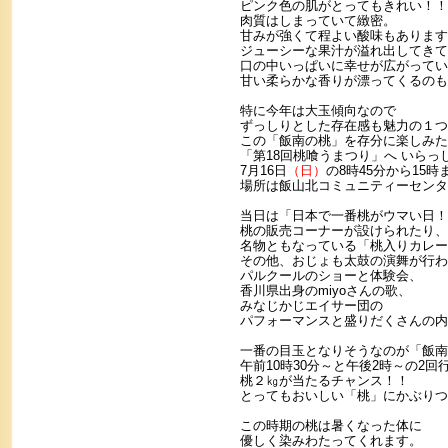
ピンク色の肌がとってもきれい！！
肉質はしまっていて緻密。
甘みが強くて程よい酸味もあります
ジューシーな果汁が溢れ出してきて
口の中いっぱいに幸せが広がってい
甘い柔らかな香りが漂ってくるのも
特に今年は大玉傾向なので
ずっしりとした存在感も魅力の１つ
この「飯南の桃」を存分に楽しみた
「第18回桃喰うまつり」へ いらっ
7月16日
（日）
の8時45分から15時
場所は飯山北コミュニティーセンタ
当日は「日本で一番桃がウマい日！
桃の販売コーナーが設けられたり、
名物ともなっている「桃入りカレー
その他、おじょも太鼓の演舞が行わ
パルクールのショーと体験会、
香川県出身のmiyoさんの歌、
みなじかじエイサー団の
パフォーマンスと盛りだくさんの内
一番の目玉となりそうなのが「飯南
午前10時30分～と午後2時～の2回
桃２㎏が当たるチャンス！！
とってもおいしい「桃」にかぶりつ
この時期の桃は暑くなった体に
優しく染みわたってくれます。