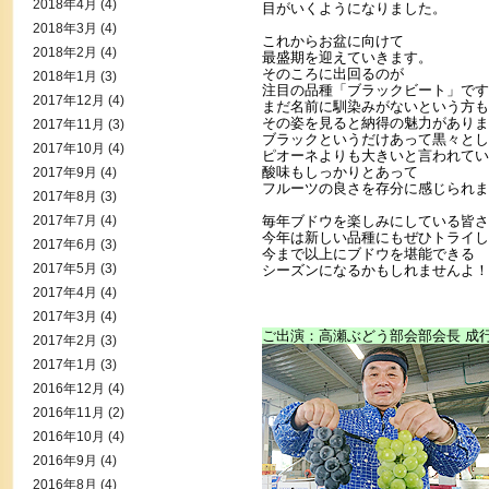
2018年4月
(4)
目がいくようになりました。
2018年3月
(4)
これからお盆に向けて
2018年2月
(4)
最盛期を迎えていきます。
そのころに出回るのが
2018年1月
(3)
注目の品種「ブラックビート」です
2017年12月
(4)
まだ名前に馴染みがないという方も
その姿を見ると納得の魅力がありま
2017年11月
(3)
ブラックというだけあって黒々とし
2017年10月
(4)
ピオーネよりも大きいと言われてい
酸味もしっかりとあって
2017年9月
(4)
フルーツの良さを存分に感じられま
2017年8月
(3)
2017年7月
(4)
毎年ブドウを楽しみにしている皆さ
今年は新しい品種にもぜひトライし
2017年6月
(3)
今まで以上にブドウを堪能できる
2017年5月
(3)
シーズンになるかもしれませんよ！
2017年4月
(4)
2017年3月
(4)
ご出演：高瀬ぶどう部会部会長 成
2017年2月
(3)
2017年1月
(3)
2016年12月
(4)
2016年11月
(2)
2016年10月
(4)
2016年9月
(4)
2016年8月
(4)