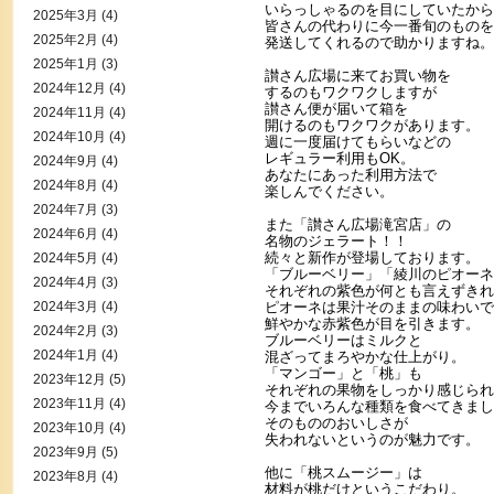
いらっしゃるのを目にしていたから
2025年3月
(4)
皆さんの代わりに今一番旬のものを
2025年2月
(4)
発送してくれるので助かりますね。
2025年1月
(3)
讃さん広場に来てお買い物を
2024年12月
(4)
するのもワクワクしますが
讃さん便が届いて箱を
2024年11月
(4)
開けるのもワクワクがあります。
2024年10月
(4)
週に一度届けてもらいなどの
レギュラー利用もOK。
2024年9月
(4)
あなたにあった利用方法で
2024年8月
(4)
楽しんでください。
2024年7月
(3)
また「讃さん広場滝宮店」の
2024年6月
(4)
名物のジェラート！！
続々と新作が登場しております。
2024年5月
(4)
「ブルーベリー」「綾川のピオーネ
2024年4月
(3)
それぞれの紫色が何とも言えずきれ
2024年3月
(4)
ピオーネは果汁そのままの味わいで
鮮やかな赤紫色が目を引きます。
2024年2月
(3)
ブルーベリーはミルクと
2024年1月
(4)
混ざってまろやかな仕上がり。
「マンゴー」と「桃」も
2023年12月
(5)
それぞれの果物をしっかり感じられ
2023年11月
(4)
今までいろんな種類を食べてきまし
そのもののおいしさが
2023年10月
(4)
失われないというのが魅力です。
2023年9月
(5)
他に「桃スムージー」は
2023年8月
(4)
材料が桃だけというこだわり。