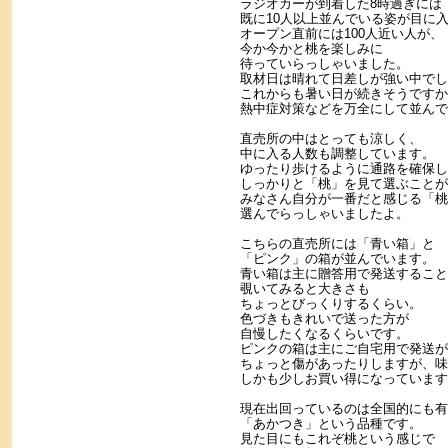
ラジオカーが到着した8時過ぎには
既に10人以上並んでいる姿が目に
オープン直前には100人近い人が、
今か今かと桃を楽しみに
待っていらっしゃいました。
取材日は晴れて日差しが強い中でし
これからも暑い日が続きそうですか
熱中症対策などを万全にして並んで
直売所の中はとっても涼しく、
中に入る人数も調整しています。
ゆったり歩けるように通路を確保し
しっかりと「桃」を見て選ぶことが
みなさん自分が一番だと感じる「桃
選んでらっしゃいましたよ。
こちらの直売所には「青い箱」と
「ピンク」の箱が並んでいます。
青い箱は主に贈答用で発送すること
覗いてみると大きさも
ちょっとびっくりするくらい。
色づきもきれいで送った方が
自慢したくなるくらいです。
ピンクの箱は主にご自宅用で発送が
ちょっと傷があったりしますが、味
しかも少しお買い得になっています
現在出回っているのは全国的にも有
「あかつき」という品種です。
見た目にもこれぞ桃という感じで