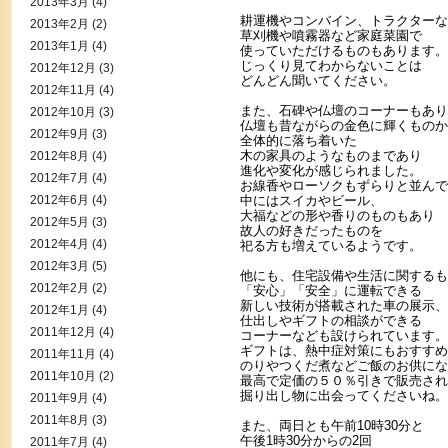
2013年3月
(4)
耕運機やコンバイン、トラクターな
2013年2月
(2)
草刈機や噴霧器など家庭菜園で
2013年1月
(4)
使っていただけるものもあります。
じっくり見てわからないことは
2012年12月
(3)
どんどん聞いてください。
2012年11月
(4)
また、石碑や仏壇のコーナーもあり
2012年10月
(3)
仏壇も昔ながらの金色に輝くものか
2012年9月
(3)
全体的に落ち着いた
木の家具のようなものまであり
2012年8月
(4)
進化や変化が感じられました。
2012年7月
(4)
お線香やローソクもずらりと並んで
2012年6月
(4)
中にはスイカやビール、
大福などの形や香りのものもあり
2012年5月
(3)
故人の好きだったものを
2012年4月
(4)
祀る方も増えているようです。
2012年3月
(5)
他にも、住宅設備や生活に関するも
2012年2月
(2)
「安心」「安全」に運転できる
新しい技術が搭載された車の展示、
2012年1月
(4)
仕出しやギフトの相談ができる
2011年12月
(4)
コーナーなども設けられています。
ギフトは、熱中症対策にもおすすめ
2011年11月
(4)
のりやつくだ煮などご飯のお供にな
2011年10月
(2)
最高で定価の５０％引きで販売され
掘り出し物に出会ってくださいね。
2011年9月
(4)
2011年8月
(3)
また、両日とも午前10時30分と
午後1時30分からの2回
2011年7月
(4)