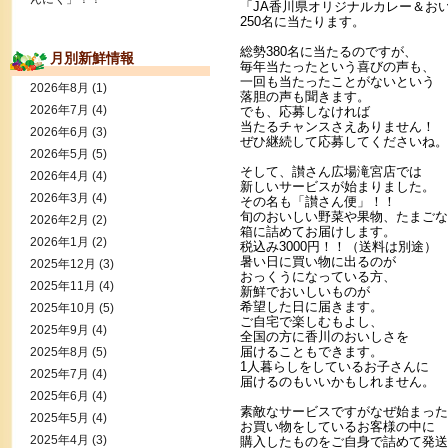
「JA香川県オリジナルカレー＆お
250名に当たります。
総勢380名に当たるのですが、
月別新鮮情報
毎年当たったという喜びの声も、
一回も当たったことがないという
2026年8月
(1)
落胆の声も聞きます。
2026年7月
(4)
でも、応募しなければ
当たるチャンスさえありません！
2026年6月
(3)
ぜひ継続して応募してくださいね。
2026年5月
(5)
そして、讃さん広場滝宮店では
2026年4月
(4)
新しいサービスが始まりました。
2026年3月
(4)
その名も「讃さん便」！！
旬のおいしい野菜や果物、たまごな
2026年2月
(2)
箱に詰めてお届けします。
2026年1月
(2)
税込み3000円！！（送料は別途）
暑い日に買い物に出るのが
2025年12月
(3)
おっくうになっている方、
2025年11月
(4)
新鮮でおいしいものが
希望した日に届きます。
2025年10月
(5)
ご自宅で楽しむもよし、
2025年9月
(4)
全国の方に香川のおいしさを
届けることもできます。
2025年8月
(5)
1人暮らしをしているお子さんに
2025年7月
(4)
届けるのもいいかもしれません。
2025年6月
(4)
素敵なサービスですがなぜ始まった
2025年5月
(4)
お買い物をしているお客様の中に
2025年4月
(3)
購入したものをご自身で詰めて発送