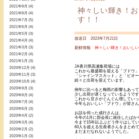
2021年9月
(4)
神々しい輝き！
2021年8月
(4)
す！！
2021年7月
(5)
2021年6月
(4)
2021年5月
(3)
放送日 2023年7月21日
2021年4月
(4)
2021年3月
(3)
新鮮情報
神々しい輝き！おいしい
2021年2月
(4)
2021年1月
(3)
JA香川県高瀬集荷場には
2020年12月
(4)
これから最盛期を迎える「ブドウ」
2020年11月
(3)
「シャインマスカット」と「ピオー
続々と出荷を迎えています。
2020年10月
(4)
2020年9月
(3)
例年に比べると梅雨の影響もあって
少し出荷が遅くなっているようです
2020年8月
(4)
これから甘さがぐんぐん増していっ
2020年7月
(4)
今年もおいしい「ブドウ」が皆さん
2020年6月
(3)
お話を伺った成行さんは、
2020年4月
(2)
今年の1月に部会長に就任したばか
今まで15年以上ぶどう作りはして
2020年3月
(4)
60人を超える生産者さんをまとめ
2020年2月
(2)
まだまだなれないようでした。
2020年1月
(3)