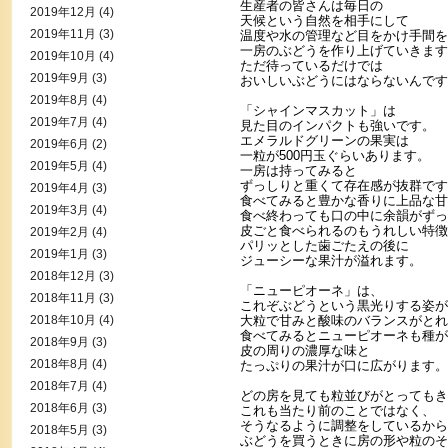
生産者の皆さんは毎日の
2019年12月
(4)
天候という自然を相手にして
2019年11月
(3)
温度や水の管理など目をかけ手間を
一房のぶどうを作り上げていきます
2019年10月
(4)
ただ待っているだけでは
2019年9月
(3)
おいしいぶどうにはならないんです
2019年8月
(4)
「シャインマスカット」は
2019年7月
(4)
見た目のインパクトも強いです。
エメラルドグリーンの果実は
2019年6月
(2)
一粒が500円玉ぐらいあります。
2019年5月
(4)
一房は持ってみると
ずっしりと重くて存在感が抜群です
2019年4月
(3)
食べてみると豊かな香りに上品な甘
2019年3月
(4)
食べ終わっても口の中に余韻がずっ
皮ごと食べられるのもうれしい特徴
2019年2月
(4)
パリッとした歯ごたえの後に
2019年1月
(3)
ジューシーな果汁が溢れます。
2018年12月
(3)
「ニューピオーネ」は、
2018年11月
(3)
これぞぶどうという黒光りする姿が
2018年10月
(4)
大粒で甘みと酸味のバランスがとれ
食べてみるとニューピオーネも種が
2018年9月
(3)
皮の周りの濃厚な味と
2018年8月
(4)
たっぷりの果汁が口に広がります。
2018年7月
(4)
どの房を見ても粒並びがとってもき
2018年6月
(3)
これも当たり前のことではなく、
そうなるように調整をしているから
2018年5月
(3)
ぶどうを買うときに房の形や粒のそ