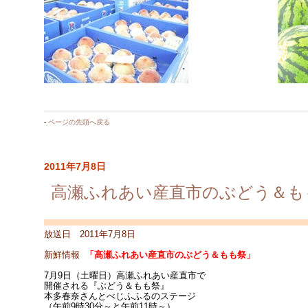
-
ページの先頭へ戻る
2011年7月8日
高瀬ふれあい産直市のぶどう＆も
放送日 2011年7月8日
新鮮情報
「高瀬ふれあい産直市のぶどう＆もも祭」
7月9日（土曜日）高瀬ふれあい産直市で
開催される『ぶどう＆もも祭』
本多春奈さんとべじふふるのステージ
（午前9時30分～と午前11時～）