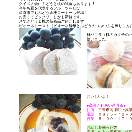
クイズ大会にぶどうと桃の試食もあります！
今年も夏を代表するフルーツをぜひ
産直市でもぶどう＆桃コーナーも登場！
お安くてビックリ しかも新鮮です。
さてぶどう＆桃の新商品ご紹介します
ピオーネトースト（ピオーネ酵母とぶどうのつぶつぶを練りこん
桃バニラ（桃のカタチの
使いました）
おいしいよ！
●高瀬ふれあい産直市●
住所
三豊市高瀬町上高瀬
電話
０８７５－７２－３
営業
８：００－１７：
お話しを伺った方
高瀬ふれあい産直市 成