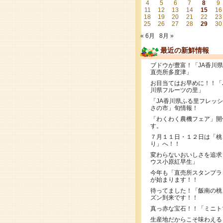
4
5
6
7
8
9
11
12
13
14
15
16
18
19
20
21
22
23
25
26
27
28
29
30
« 6月
8月 »
最近の新鮮情報
ブドウが豊富！「JA香川
直売所多度津」
お目当てはお早めに！！「
川県フルーツの里」
「JA香川県ふる里フレッ
さの市」旬情報！
「わくわく農機フェア」開
す。
７月１１日・１２日は「桃
り」へ！！
変わらないおいしさを追求
ウス小原紅早生」
今年も「直売所スタンプラ
が始まります！！
待ってました！「飯南の桃
ズン到来です！！
真っ赤な宝石！！「ミニト
生産地だからこそ味わえる