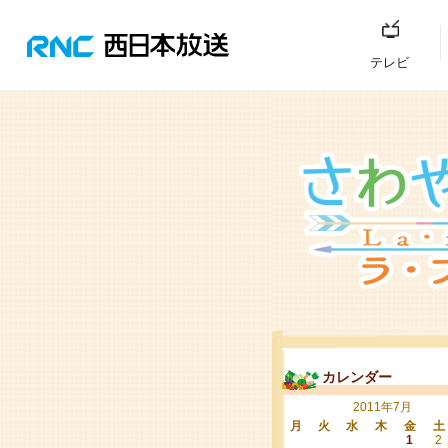
テレビ
カレンダー
2011年7月
月
火
水
木
金
土
1
2