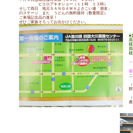
ピエロアキオショー（１１時 １３時）
そして両日 地元ＳＡＮＧＡＷＡよさこい連「朋友」
のステージ また うどんの無料接待（数量限定）
ご来場記念品の進呈！
ぜひご家族そろってお出かけください。
●
高
様
四
様
～
追
こ
（
館
（
農