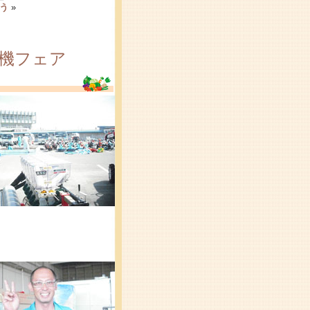
う
»
農機フェア