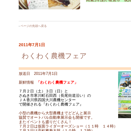
-
ページの先頭へ戻る
2011年7月1日
わくわく農機フェア
放送日 2011年7月1日
新鮮情報
「わくわく農機フェア」
７月２日（土）３日（日）と
さぬき市寒川町石田西（長尾街道沿い）の
ＪＡ香川県四国大川農機センター
で開催される『わくわく農機フェア』
小型の農機から大型農機までどどんと展示
協賛でオートパル自動車展示会も開催です。
またイベントも盛りだくさん！
７月２日は仮面ライダーオーズショー（１１時 １４時）
７月３日は高松雅寿太鼓（１０時 １２時）