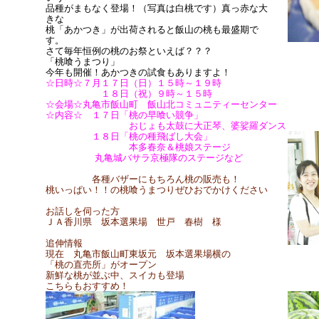
品種がまもなく登場！（写真は白桃です）真っ赤な大
きな
桃「あかつき」が出荷されると飯山の桃も最盛期で
す。
さて毎年恒例の桃のお祭といえば？？？
「桃喰うまつり」
今年も開催！あかつきの試食もありますよ！
☆日時☆７月１７日（日）１５時～１９時
１８日（祝）９時～１５時
☆会場☆丸亀市飯山町 飯山北コミュニティーセンター
☆内容☆ １７日「桃の早喰い競争」
おじょも太鼓に大正琴、婆娑羅ダンス
１８日「桃の種飛ばし大会」
本多春奈＆桃娘ステージ
丸亀城バサラ京極隊のステージなど
各種バザーにもちろん桃の販売も！
桃いっぱい！！の桃喰うまつりぜひおでかけください
お話しを伺った方
ＪＡ香川県 坂本選果場 世戸 春樹 様
追伸情報
現在 丸亀市飯山町東坂元 坂本選果場横の
「桃の直売所」がオープン
新鮮な桃が並ぶ中、スイカも登場
こちらもおすすめ！