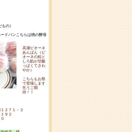
だもの）
ハードパンこちらは桃の酵母
高瀬ピオーネ
あんぱん（ピ
オーネの粒と
しろ餡が甘酸
っぱくてさわ
やか）
こちらもお祭
で登場します
乞うご期
待！！
１２７１－２
１９２
００
房加代子 様