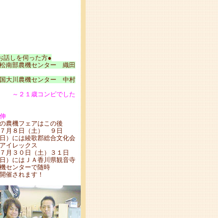
お話しを伺った方●
松南部農機センター 織田
国大川農機センター 中村
～２１歳コンビでした
伸
の農機フェアはこの後
７月８日（土） ９日
日）には綾歌郡総合文化会
アイレックス
７月３０日（土）３１日
日）にはＪＡ香川県観音寺
機センターで随時
開催されます！