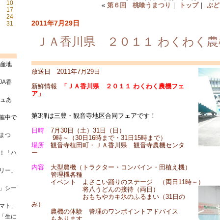
10
«
第６回 桃喰うまつり
｜
トップ
｜
ぶど
17
24
2011年7月29日
31
ＪＡ香川県 ２０１１ わくわく
県産地
放送日 2011年7月29日
JA香
新鮮情報
「ＪＡ香川県 ２０１１ わくわく農機フェ
ア」
シュあ
第3弾は三豊・観音寺地区合同フェアです！
催中で
日時
7月30日（土）31日（日）
まつ
9時～（30日16時まで・31日15時まで）
場所
観音寺植田町・ＪＡ香川県 観音寺農機センタ
ー
！「ハ
内容
大型農機（トラクター・コンバイン・田植え機）
リー」
管理機各種
イベント よさこい踊りのステージ （両日11時～）
」シー
将八うどんの接待（両日）
おもちやカキ氷のふるまい（31日の
み）
マト」
農機の体験 管理のワンポイントアドバイス
「生に
もあります。