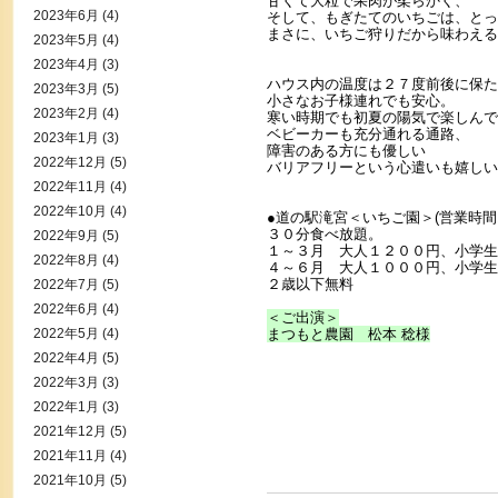
甘くて大粒で果肉が柔らかく、
2023年6月
(4)
そして、もぎたてのいちごは、とっ
まさに、いちご狩りだから味わえる
2023年5月
(4)
2023年4月
(3)
ハウス内の温度は２７度前後に保た
2023年3月
(5)
小さなお子様連れでも安心。
2023年2月
(4)
寒い時期でも初夏の陽気で楽しんで
ベビーカーも充分通れる通路、
2023年1月
(3)
障害のある方にも優しい
2022年12月
(5)
バリアフリーという心遣
いも嬉しい
2022年11月
(4)
2022年10月
(4)
●道の駅滝宮＜いちご園＞(営業時間10:
３０分食べ放題。
2022年9月
(5)
１～３月 大人１２００円
2022年8月
(4)
４～６月 大人１０００円、小学生
２歳以下無料
2022年7月
(5)
2022年6月
(4)
＜ご出演＞
2022年5月
(4)
まつもと農園 松本 稔様
2022年4月
(5)
2022年3月
(3)
2022年1月
(3)
2021年12月
(5)
2021年11月
(4)
2021年10月
(5)