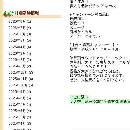
電子体温計
炭入り低反発チップ ゆめ枕
月別新鮮情報
●キャンペーン対象品目
珪酸加里
2026年8月
(1)
鉄稔３０
苦土一番
2026年7月
(4)
有機ケイカル
2026年6月
(3)
スーパーケイカル
2026年5月
(5)
*【春の農薬キャンペーン】*
2026年4月
(4)
期間：平成２８年２月～３月
2026年3月
(4)
除草剤ラウンドアップ・マックスロ
2026年2月
(2)
除草剤バスタ、殺虫剤スタークルが
2026年1月
(2)
５％～１０％ＯＦＦ！！
規格が大きくなればなるほど、
2025年12月
(3)
最少規模換算でお得になります。
2025年11月
(4)
ぜひ、大型規格をご検討下さい。
2025年10月
(5)
2025年9月
(4)
＜ご出演＞
2025年8月
(5)
ＪＡ香川県経済部生産資材課 調査
2025年7月
(4)
2025年6月
(4)
2025年5月
(4)
2025年4月
(3)