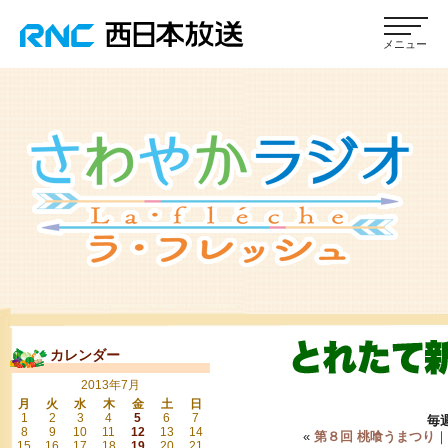
カレンダー
2013年7月
月
火
水
木
金
土
日
1
2
3
4
5
6
7
毎
8
9
10
11
12
13
14
«
第８回 桃喰うまつり
15
16
17
18
19
20
21