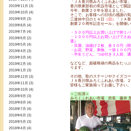
「ＪＡ香川県みろくふれあい市場」
2019年11月
(3)
香川県東部初の常設市場として開設
今年、創業２０年を迎えました。
2019年10月
(4)
そこで、お客様への日頃の感謝の気
2019年9月
(3)
三連休中日の１４日
（日）
「ＪＡ香
創業２０周年記念セール」を開催い
2019年8月
(4)
2019年7月
(4)
・５００円以上お買い上げで卵１パ
・１０００円以上お買い上げでさぬ
2019年6月
(2)
選）
2019年5月
(4)
・豆腐、油揚げ２枚、各３０円（限
・お花、野菜、果物、一袋１００円
2019年4月
(3)
・半生うどん、つゆ付き３人前、通
2019年3月
(4)
などなど、超破格値の商品をたっぷ
2019年2月
(4)
ります。
2019年1月
(3)
その他、歌のステージやクイズコー
2018年12月
(3)
ＪＡ香川県みろくふれあい市場、２
2018年11月
(3)
皆様もご家族揃ってお越し下さい。
2018年10月
(4)
＜ご出演＞
2018年9月
(3)
みろくふれあい市場 所長 藤井 
2018年8月
(4)
2018年7月
(4)
2018年6月
(3)
2018年5月
(3)
2018年4月
(4)