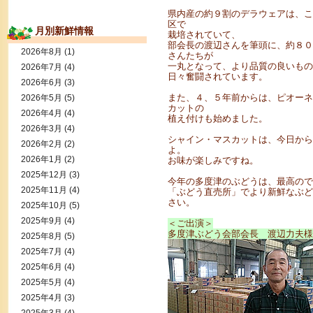
県内産の約９割のデラウェアは、こ
区で
月別新鮮情報
栽培されていて、
部会長の渡辺さんを筆頭に、約８０
2026年8月
(1)
さんたちが
一丸となって、より品質の良いもの
2026年7月
(4)
日々奮闘されています。
2026年6月
(3)
また、４、５年前からは、ピオーネ
2026年5月
(5)
カットの
2026年4月
(4)
植え付けも始めました。
2026年3月
(4)
シャイン・マスカットは、今日から
2026年2月
(2)
よ。
2026年1月
(2)
お味が楽しみですね。
2025年12月
(3)
今年の多度津のぶどうは、最高ので
2025年11月
(4)
「ぶどう直売所」でより新鮮なぶど
さい。
2025年10月
(5)
2025年9月
(4)
＜ご出演＞
多度津ぶどう会部会長 渡辺力夫様
2025年8月
(5)
2025年7月
(4)
2025年6月
(4)
2025年5月
(4)
2025年4月
(3)