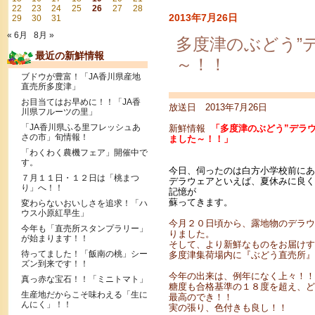
22
23
24
25
26
27
28
2013年7月26日
29
30
31
« 6月
8月 »
多度津のぶどう”
最近の新鮮情報
～！！
ブドウが豊富！「JA香川県産地
直売所多度津」
お目当てはお早めに！！「JA香
放送日 2013年7月26日
川県フルーツの里」
「JA香川県ふる里フレッシュあ
新鮮情報
「多度津のぶどう”デラ
さの市」旬情報！
ました～！！」
「わくわく農機フェア」開催中で
す。
今日、伺ったのは白方小学校前にあ
７月１１日・１２日は「桃まつ
デラウェアといえば、夏休みに良く
り」へ！！
記憶が
蘇ってきます。
変わらないおいしさを追求！「ハ
ウス小原紅早生」
今月２０日頃から、露地物のデラウ
今年も「直売所スタンプラリー」
りました。
が始まります！！
そして、より新鮮なものをお届けす
待ってました！「飯南の桃」シー
多度津集荷場内に『ぶどう直売所』
ズン到来です！！
今年の出来は、例年になく上々！！
真っ赤な宝石！！「ミニトマト」
糖度も合格基準の１８度を超え、ど
生産地だからこそ味わえる「生に
最高のでき！！
んにく」！！
実の張り、色付きも良し！！