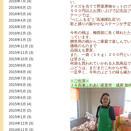
2016年7月
(4)
い、
クイズを当てて野菜果物セットのプ
2016年6月
(2)
５００円以上お買い上げで記念品プ
2016年5月
(4)
テージでは、
”べじふるる”と”高瀬躍乱花”の
2016年4月
(3)
歌と踊りの賑やかなステージが予定
2016年3月
(3)
今年の桃は、梅雨前に良く晴れたた
2016年2月
(3)
っています。
2016年1月
(3)
贈答用の桃からご家庭で楽しんでい
価格のものまで
2015年12月
(3)
品揃えも豊富。
2015年11月
(3)
また、一袋（１ｋｇ）２００円とい
は皆さん、
2015年10月
(3)
何袋も買われていかれる人気商品で
2015年9月
(3)
ぶどうは、まだまだこれからが旬。
2015年8月
(4)
一足早く、今年のぶどうの味も確か
2015年7月
(3)
＜ご出演＞
2015年6月
(4)
ＪＡ高瀬ふれあい産直市 成房 加
2015年5月
(3)
2015年4月
(3)
2015年3月
(4)
2015年2月
(2)
2015年1月
(3)
2014年12月
(3)
2014年11月
(3)