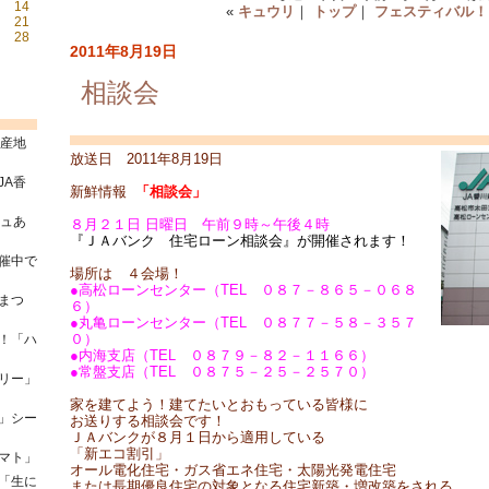
14
«
キュウリ
｜
トップ
｜
フェスティバル！
21
28
2011年8月19日
相談会
県産地
放送日 2011年8月19日
JA香
新鮮情報
「相談会」
シュあ
８月２１日 日曜日 午前９時～午後４時
『ＪＡバンク 住宅ローン相談会』が開催されます！
催中で
場所は ４会場！
●高松ローンセンター（TEL ０８７－８６５－０６８
まつ
６）
●丸亀ローンセンター（TEL ０８７７－５８－３５７
０）
！「ハ
●内海支店（TEL ０８７９－８２－１１６６）
●常盤支店（TEL ０８７５－２５－２５７０）
リー」
家を建てよう！建てたいとおもっている皆様に
」シー
お送りする相談会です！
ＪＡバンクが８月１日から適用している
「新エコ割引」
マト」
オール電化住宅・ガス省エネ住宅・太陽光発電住宅
「生に
または長期優良住宅の対象となる住宅新築・増改築をされる