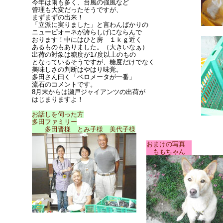
今年は雨も多く、台風の強風など
管理も大変だったそうですが、
まずまずの出来！
「立派に実りました」と言わんばかりの
ニューピオーネが誇らしげにならんで
おります！中にはひと房 １ｋｇ近く
あるものもありました。（大きいなぁ）
出荷の対象は糖度が17度以上のもの
となっているそうですが、糖度だけでなく
美味しさの判断はやはり味覚。
多田さん曰く「ベロメータが一番」
流石のコメントです。
8月末からは瀬戸ジャイアンツの出荷が
はじまりますよ！
お話しを伺った方
多田ファミリー
多田晋様 とみ子様 美代子様
おまけの写真
ももちゃん