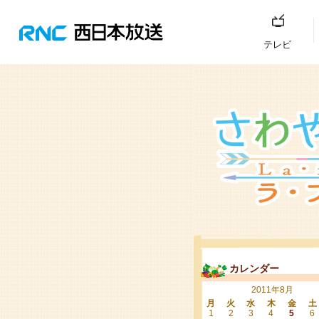
テレビ
カレンダー
2011年8月
月
火
水
木
金
土
1
2
3
4
5
6