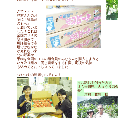
さて・・・
津村さんのお
宅に「福島産
のもも」
が届いていま
した！これは
全国のＪＡの
取り組みで
風評被害で市
場ではなかな
か売れない東
北の野菜や
果物を全国のＪＡの組合員のみなさんが購入しようと
いう取り組み！同じ農業をする仲間、応援の気持
も込めてとおっしゃっていました！
つやつやの綺麗な桃ですよ！
＜お話しを伺った方＞
ＪＡ香川県 きゅうり部
長）
津村 政数 様