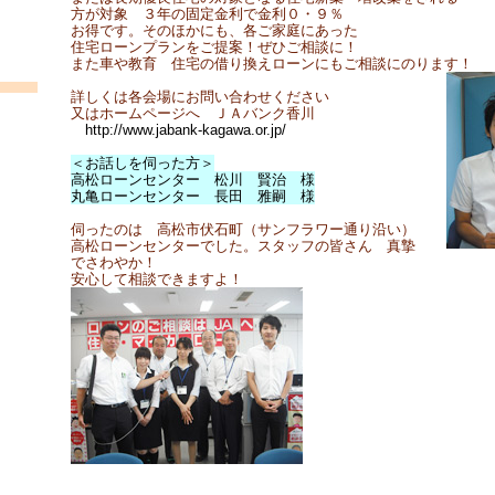
方が対象 ３年の固定金利で金利０・９％
お得です。そのほかにも、各ご家庭にあった
住宅ローンプランをご提案！ぜひご相談に！
また車や教育 住宅の借り換えローンにもご相談にのります！
詳しくは各会場にお問い合わせください
又はホームページへ ＪＡバンク香川
http://www.jabank-kagawa.or.jp/
＜お話しを伺った方＞
高松ローンセンター 松川 賢治 様
丸亀ローンセンター 長田 雅嗣 様
伺ったのは 高松市伏石町（サンフラワー通り沿い）
高松ローンセンターでした。スタッフの皆さん 真摯
でさわやか！
安心して相談できますよ！