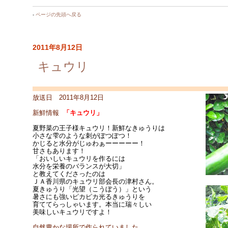
-
ページの先頭へ戻る
2011年8月12日
キュウリ
放送日 2011年8月12日
新鮮情報
「キュウリ」
夏野菜の王子様キュウリ！新鮮なきゅうりは
小さな雫のような刺がぽつぽつ！
かじると水分がじゅわぁーーーーー！
甘さもあります！
「おいしいキュウリを作るには
水分を栄養のバランスが大切」
と教えてくださったのは
ＪＡ香川県のキュウリ部会長の津村さん。
夏きゅうり「光望（こうぼう）」という
暑さにも強いピカピカ光るきゅうりを
育ててらっしゃいます。本当に瑞々しい
美味しいキュウリですよ！
自然豊かな場所で作られていました。