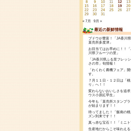
8
9
10
11
12
13
15
16
17
18
19
20
22
23
24
25
26
27
29
30
31
« 7月
9月 »
最近の新鮮情報
ブドウが豊富！「JA香川
直売所多度津」
お目当てはお早めに！！「
川県フルーツの里」
「JA香川県ふる里フレッ
さの市」旬情報！
「わくわく農機フェア」開
す。
７月１１日・１２日は「桃
り」へ！！
変わらないおいしさを追求
ウス小原紅早生」
今年も「直売所スタンプラ
が始まります！！
待ってました！「飯南の桃
ズン到来です！！
真っ赤な宝石！！「ミニト
生産地だからこそ味わえる