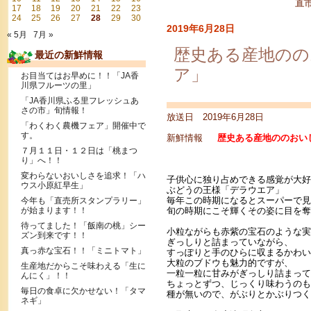
直
17
18
19
20
21
22
23
24
25
26
27
28
29
30
2019年6月28日
« 5月
7月 »
歴史ある産地のの
最近の新鮮情報
ア」
お目当てはお早めに！！「JA香
川県フルーツの里」
「JA香川県ふる里フレッシュあ
さの市」旬情報！
放送日 2019年6月28日
「わくわく農機フェア」開催中で
す。
新鮮情報
歴史ある産地ののおいし
７月１１日・１２日は「桃まつ
り」へ！！
変わらないおいしさを追求！「ハ
子供心に独り占めできる感覚が大好
ウス小原紅早生」
ぶどうの王様「デラウエア」
毎年この時期になるとスーパーで見
今年も「直売所スタンプラリー」
が始まります！！
旬の時期にこそ輝くその姿に目を奪
待ってました！「飯南の桃」シー
小粒ながらも赤紫の宝石のような実
ズン到来です！！
ぎっしりと詰まっていながら、
真っ赤な宝石！！「ミニトマト」
すっぽりと手のひらに収まるかわい
大粒のブドウも魅力的ですが、
生産地だからこそ味わえる「生に
一粒一粒に甘みがぎっしり詰まって
んにく」！！
ちょっとずつ、じっくり味わうのも
毎日の食卓に欠かせない！「タマ
種が無いので、がぶりとかぶりつく
ネギ」