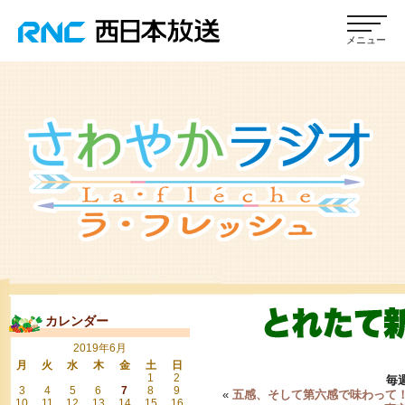
カレンダー
2019年6月
月
火
水
木
金
土
日
1
2
毎
3
4
5
6
7
8
9
«
五感、そして第六感で味わって
10
11
12
13
14
15
16