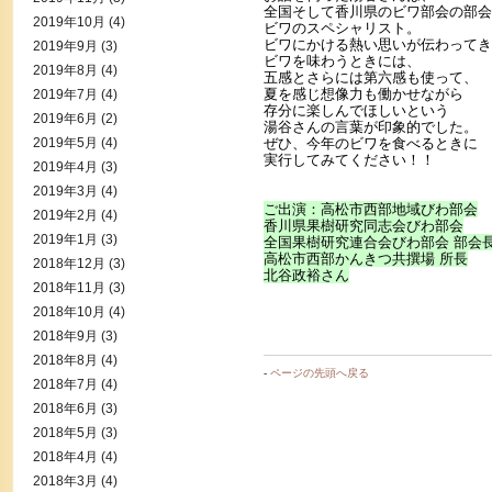
全国そして香川県のビワ部会の部会
2019年10月
(4)
ビワのスペシャリスト。
ビワにかける熱い思いが伝わってき
2019年9月
(3)
ビワを味わうときには、
2019年8月
(4)
五感とさらには第六感も使って、
夏を感じ想像力も働かせながら
2019年7月
(4)
存分に楽しんでほしいという
2019年6月
(2)
湯谷さんの言葉が印象的でした。
2019年5月
(4)
ぜひ、今年のビワを食べるときに
実行してみてください！！
2019年4月
(3)
2019年3月
(4)
ご出演：高松市西部地域びわ部会
2019年2月
(4)
香川県果樹研究同志会びわ部会
2019年1月
(3)
全国果樹研究連合会びわ部会 部会
高松市西部かんきつ共撰場 所長
2018年12月
(3)
北谷政裕さん
2018年11月
(3)
2018年10月
(4)
2018年9月
(3)
2018年8月
(4)
-
ページの先頭へ戻る
2018年7月
(4)
2018年6月
(3)
2018年5月
(3)
2018年4月
(4)
2018年3月
(4)