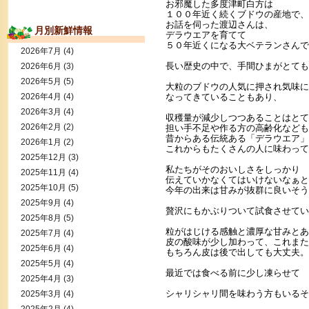
お邪魔した多度津町白方は
１００年近く続くブドウの産地で、
お話を伺った渡辺さんは、
月別新鮮情報
デラウエアを育てて
５０年近くになる大ベテランさんで
2026年7月
(4)
長い歴史の中で、手間ひまがとても
2026年6月
(3)
2026年5月
(5)
大粒のブドウの人気に押され気味に
2026年4月
(4)
なってきていることもあり、
2026年3月
(4)
収穫量が減少しつつあることはとて
2026年2月
(2)
担い手不足や作る方の高齢化なども
昔からある伝統ある「デラウエア」
2026年1月
(2)
これからもたくさんの人に味わって
2025年12月
(3)
私たちがそのおいしさをしっかり
2025年11月
(4)
伝えていかなくてはいけないなぁと
2025年10月
(5)
今年の出来は甘みが抜群に良いそう
2025年9月
(4)
贅沢にもかぶりついて試食させてい
2025年8月
(5)
粒がはじける感触と濃厚な甘みとあ
2025年7月
(4)
皮の酸味が少し加わって、これまた
2025年6月
(4)
もちろん皮は後で出しても大丈夫。
2025年5月
(4)
最近では食べる前に少し凍らせて
2025年4月
(3)
シャリシャリ間を味わう方もいるそ
2025年3月
(4)