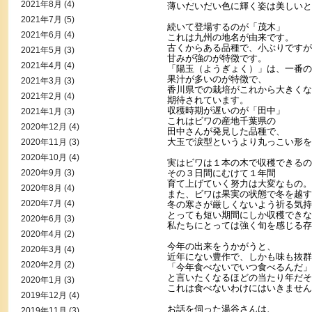
2021年8月
(4)
薄いだいだい色に輝く姿は美しいと
2021年7月
(5)
続いて登場するのが「茂木」
2021年6月
(4)
これは九州の地名が由来です。
古くからある品種で、小ぶりですが
2021年5月
(3)
甘みが強のが特徴です。
2021年4月
(4)
「陽玉（ようぎょく）」は、一番の
果汁が多いのが特徴で、
2021年3月
(3)
香川県での栽培がこれから大きくな
2021年2月
(4)
期待されています。
収穫時期が遅いのが「田中」
2021年1月
(3)
これはビワの産地千葉県の
2020年12月
(4)
田中さんが発見した品種で、
大玉で涙型というより丸っこい形を
2020年11月
(3)
2020年10月
(4)
実はビワは１本の木で収穫できるの
2020年9月
(3)
その３日間にむけて１年間
育て上げていく努力は大変なもの。
2020年8月
(4)
また、ビワは果実の状態で冬を越す
2020年7月
(4)
冬の寒さが厳しくないよう祈る気持
とっても短い期間にしか収穫できな
2020年6月
(3)
私たちにとっては強く旬を感じる存
2020年4月
(2)
今年の出来をうかがうと、
2020年3月
(4)
近年にない豊作で、しかも味も抜群
2020年2月
(2)
「今年食べないでいつ食べるんだ」
と言いたくなるほどの当たり年だそ
2020年1月
(3)
これは食べないわけにはいきません
2019年12月
(4)
お話を伺った湯谷さんは、
2019年11月
(3)