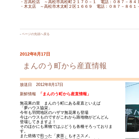
・古高松店 ～高松市高松町２１７０－１ 電話：０８７－８４
・木太店 ～高松市木太町２区１６６９ 電話：０８７－８６１
-
ページの先頭へ戻る
2012年8月17日
まんのう町から産直情報
放送日 2012年8月17日
新鮮情報
「まんのう町から産直情報」
無花果の里 まんのう町にある産直といえば
「夢ハウス協栄」
今年も羽間地区のハザマ無花果も登場
今はハウスものですがこれから路地物がどんどん
登場してきますよ！
そのほかにも果物ではぶどうも各種そろっておりま
す。
また焙烙で煎った「麦茶」もオススメ。