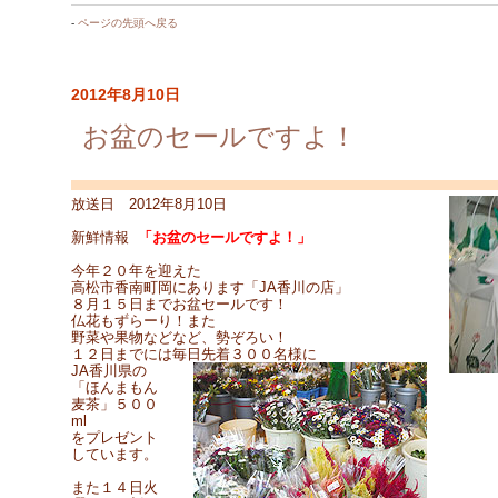
-
ページの先頭へ戻る
2012年8月10日
お盆のセールですよ！
放送日 2012年8月10日
新鮮情報
「お盆のセールですよ！」
今年２０年を迎えた
高松市香南町岡にあります「JA香川の店」
８月１５日までお盆セールです！
仏花もずらーり！また
野菜や果物などなど、勢ぞろい！
１２日までには毎日先着３００名様に
JA香川県の
「ほんまもん
麦茶」５００
ml
をプレゼント
しています。
また１４日火