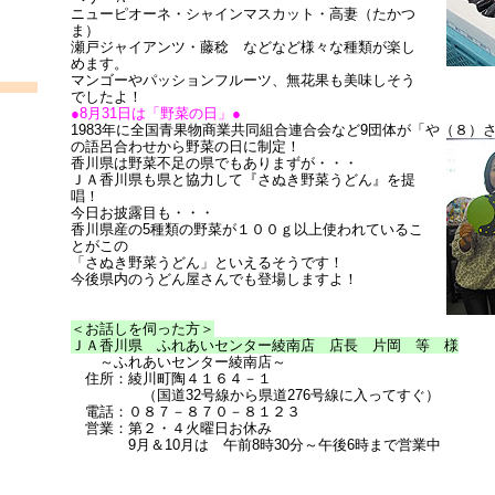
ニューピオーネ・シャインマスカット・高妻（たかつ
ま）
瀬戸ジャイアンツ・藤稔 などなど様々な種類が楽し
めます。
マンゴーやパッションフルーツ、無花果も美味しそう
でしたよ！
●8月31日は「野菜の日」●
1983年に全国青果物商業共同組合連合会など9団体が「や（８）
の語呂合わせから野菜の日に制定！
香川県は野菜不足の県でもありまずが・・・
ＪＡ香川県も県と協力して『さぬき野菜うどん』を提
唱！
今日お披露目も・・・
香川県産の5種類の野菜が１００ｇ以上使われているこ
とがこの
「さぬき野菜うどん」といえるそうです！
今後県内のうどん屋さんでも登場しますよ！
＜お話しを伺った方＞
ＪＡ香川県 ふれあいセンター綾南店 店長 片岡 等 様
～ふれあいセンター綾南店～
住所：綾川町陶４１６４－１
（国道32号線から県道276号線に入ってすぐ）
電話：０８７－８７０－８１２３
営業：第２・４火曜日お休み
9月＆10月は 午前8時30分～午後6時まで営業中