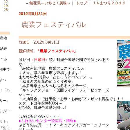
12
«
無花果～いちじく美味～
｜
トップ
｜
ＪＡまつり２０１２ 
19
26
2012年8月31日
農業フェスティバル
県産地
放送日 2012年8月31日
JA香
新鮮情報
「農業フェスティバル」
シュあ
9月2日
（日曜日）
綾川町総合運動公園で開催されるの
が・・・
『綾歌南部地域 農業フェスティバル』
催中で
ＪＡ香川県の産直市も登場しますよ！
また毎年大好評の「どじょう汁コンテスト」
まつ
「秋まきの草花の苗づくり教室」
「本多春奈さん＆べじふるるのステージ」
「キャラクタショー・仮面ライダーフォーゼ＆オーズ
！「ハ
ショー」
「大抽選会」では果物・お米・お肉がプレゼント賞品です！！
リー」
スタートは午前9時30分～
ぜひ綾川町総合運動公園へ！
」シー
ほかにもいろいろ・・・
●ふれあいセンター綾南店・情報●
マト」
ぶどうの共演！！！マニキュアフィンガー・クリーン
「生に
ベリーＡ