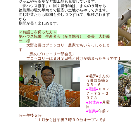
ジャムやら薬草など加工品も充実しています。
「夢ハウス協栄」に届く農作物は、まんのう町から
徳島県の境の琴南まで幅広い土地からやってきます。
同じ野菜たちも時期も少しづつずれて、収穫されます
から
期間が長く楽しめます。
＜お話しを伺った方＞
夢ハウス協栄 生産者会（産直施設） 会長 大野義
一 様
大野会長はブロッコリー農家でもいらっしゃしま
す
（県のブロッコリー部会長）
ブロッコリーは８月３日植え付けが始まったそうです！
●場所●まんの
う町西高篠５
０５－６
●電話●
０８７
７－７３－２
３７３
●お休み●
月曜
日
●営業●
午前７
時～午後５時
１１月からは午後７時３０分オープンです