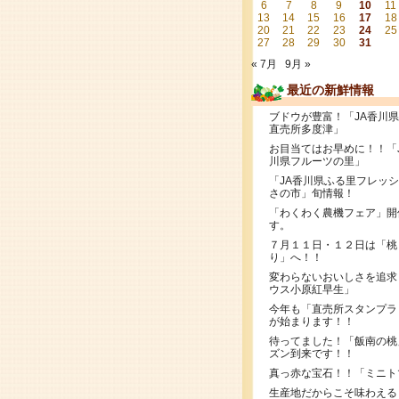
6
7
8
9
10
11
13
14
15
16
17
18
20
21
22
23
24
25
27
28
29
30
31
« 7月
9月 »
最近の新鮮情報
ブドウが豊富！「JA香川
直売所多度津」
お目当てはお早めに！！「
川県フルーツの里」
「JA香川県ふる里フレッ
さの市」旬情報！
「わくわく農機フェア」開
す。
７月１１日・１２日は「桃
り」へ！！
変わらないおいしさを追求
ウス小原紅早生」
今年も「直売所スタンプラ
が始まります！！
待ってました！「飯南の桃
ズン到来です！！
真っ赤な宝石！！「ミニト
生産地だからこそ味わえる