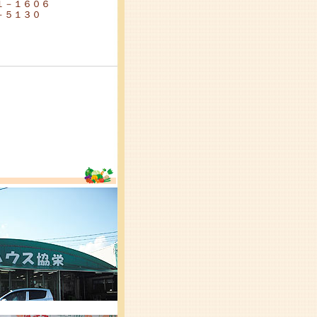
１－１６０６
－５１３０