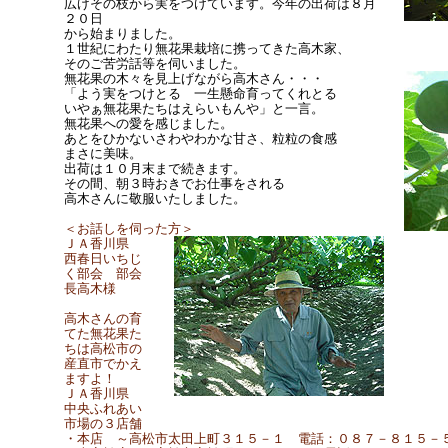
広げその枝から実をつけています。今年の出荷は８月
２０日
から始まりました。
１世紀にわたり無花果栽培に携ってきた高木家、
そのご苦労話等を伺いました。
無花果の木々を見上げながら高木さん・・・
「よう実をつけとる 一生懸命育ってくれとる
いやぁ無花果たちはえらいもんや」と一言。
無花果への愛を感じました。
あとをひかないさわやわかな甘さ、粒粒の食感
まさに美味。
出荷は１０月末まで続きます。
その間、朝３時おきでお仕事をされる
高木さんに敬服いたしました。
＜お話しを伺った方＞
ＪＡ香川県
西春日いちじ
く部会 部会
長高木様
高木さんの育
てた無花果た
ちは高松市の
産直市でかえ
ますよ！
ＪＡ香川県
中央ふれあい
市場の３店舗
・本店 ～高松市太田上町３１５－１ 電話：０８７－８１５－