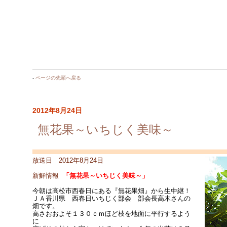
-
ページの先頭へ戻る
2012年8月24日
無花果～いちじく美味～
放送日 2012年8月24日
新鮮情報
「無花果～いちじく美味～」
今朝は高松市西春日にある『無花果畑』から生中継！
ＪＡ香川県 西春日いちじく部会 部会長高木さんの
畑です。
高さおおよそ１３０ｃｍほど枝を地面に平行するよう
に