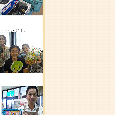
さ（３）い（１）」