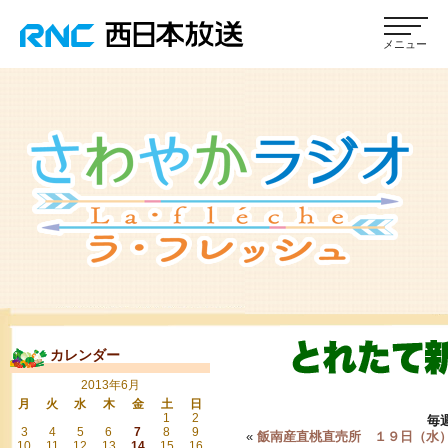
カレンダー
2013年6月
月
火
水
木
金
土
日
1
2
毎
3
4
5
6
7
8
9
«
飯南産直桃直売所 １９日（水
10
11
12
13
14
15
16