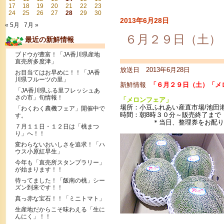
17
18
19
20
21
22
23
24
25
26
27
28
29
30
2013年6月28日
« 5月
7月 »
６月２９日（土）
最近の新鮮情報
ブドウが豊富！「JA香川県産地
直売所多度津」
放送日 2013年6月28日
お目当てはお早めに！！「JA香
川県フルーツの里」
新鮮情報
「６月２９日（土）「メ
「JA香川県ふる里フレッシュあ
さの市」旬情報！
「メロンフェア」
場所：小豆ふれあい産直市場/池田
「わくわく農機フェア」開催中で
時間：朝8時３０分～販売終了まで
す。
＊当日、整理券をお配りし
７月１１日・１２日は「桃まつ
り」へ！！
変わらないおいしさを追求！「ハ
ウス小原紅早生」
今年も「直売所スタンプラリー」
が始まります！！
待ってました！「飯南の桃」シー
ズン到来です！！
真っ赤な宝石！！「ミニトマト」
生産地だからこそ味わえる「生に
んにく」！！