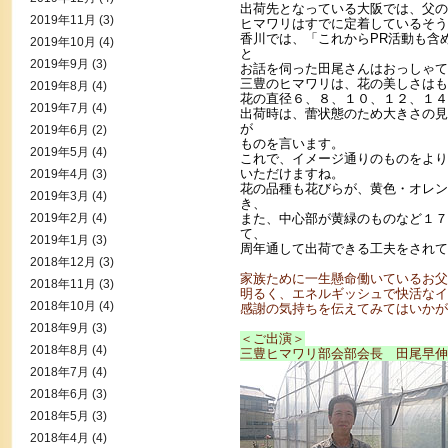
出荷先となっている大阪では、父の
2019年11月
(3)
ヒマワリはすでに定着しているそう
香川では、「これからPR活動も含
2019年10月
(4)
と
2019年9月
(3)
お話を伺った田尾さんはおっしゃて
三豊のヒマワリは、花の美しさはも
2019年8月
(4)
花の直径６、８、１０、１２、１４
2019年7月
(4)
出荷時は、蕾状態のため大きさの見
が
2019年6月
(2)
ものを言います。
2019年5月
(4)
これで、イメージ通りのものをより
いただけますね。
2019年4月
(3)
花の品種も花びらが、黄色・オレン
2019年3月
(4)
き、
2019年2月
(4)
また、中心部が黄緑のものなど１７
て、
2019年1月
(3)
周年通して出荷できる工夫をされて
2018年12月
(3)
家族ために一生懸命働いているお父
2018年11月
(3)
明るく、エネルギッシュで快活なイ
2018年10月
(4)
感謝の気持ちを伝えてみてはいかが
2018年9月
(3)
＜ご出演＞
2018年8月
(4)
三豊ヒマワリ部会部会長 田尾早伸
2018年7月
(4)
2018年6月
(3)
2018年5月
(3)
2018年4月
(4)