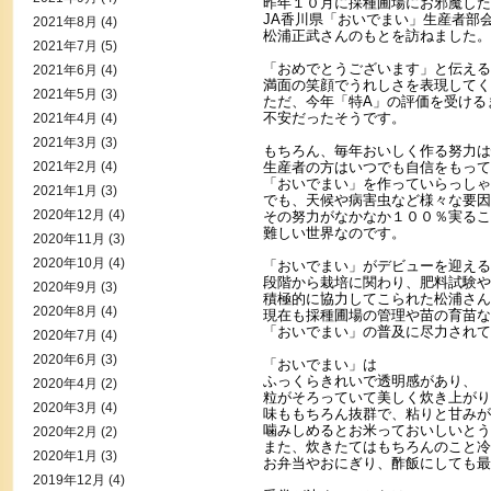
昨年１０月に採種圃場にお邪魔した
JA香川県「おいでまい」生産者部
2021年8月
(4)
松浦正武さんのもとを訪ねました。
2021年7月
(5)
「おめでとうございます」と伝える
2021年6月
(4)
満面の笑顔でうれしさを表現してく
2021年5月
(3)
ただ、今年「特A」の評価を受ける
不安だったそうです。
2021年4月
(4)
2021年3月
(3)
もちろん、毎年おいしく作る努力は
2021年2月
(4)
生産者の方はいつでも自信をもって
「おいでまい」を作っていらっしゃ
2021年1月
(3)
でも、天候や病害虫など様々な要因
2020年12月
(4)
その努力がなかなか１００％実るこ
難しい世界なのです。
2020年11月
(3)
2020年10月
(4)
「おいでまい」がデビューを迎える
段階から栽培に関わり、
肥料試験や
2020年9月
(3)
積極的に協力してこられた松浦さん
2020年8月
(4)
現在も採種圃場の管理や苗の育苗な
「おいでまい」の普及に尽力されて
2020年7月
(4)
2020年6月
(3)
「おいでまい」は
ふっくらきれいで透明感があり、
2020年4月
(2)
粒がそろっていて美しく炊き上がり
2020年3月
(4)
味ももちろん抜群で、粘りと甘みが
噛みしめるとお米っておいしいとう
2020年2月
(2)
また、炊きたてはもちろんのこと冷
2020年1月
(3)
お弁当やおにぎり、酢飯にしても最
2019年12月
(4)