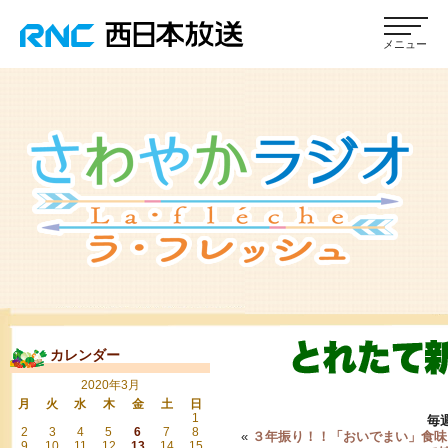
カレンダー
2020年3月
月
火
水
木
金
土
日
1
毎
2
3
4
5
6
7
8
«
３年振り！！「おいでまい」食味
9
10
11
12
13
14
15