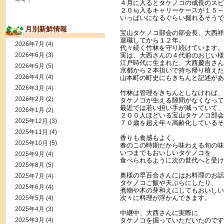
４月に入るとタケノコの成長のスピ
２０㎏入るキャリーケースが１５～
いっぱいになるぐらい掘れるそうで
月別新鮮情報
宝山タケノコ部会の部会長、大西祥
退職してから１２年。
2026年7月
(4)
代々続く竹林を守り続けています。
2026年6月
(3)
実は、大西さんの４代前のおじい様
江戸時代に生まれた、大西慶吉さん
2026年5月
(5)
京都から２本担いで持ち帰り植えた
2026年4月
(4)
山本町の町史にもきちんと記述があ
2026年3月
(4)
竹林は管理をきちんとしなければ、
2026年2月
(2)
タケノコが生える隙間がなくなって
最近では若い担い手が減っていて、
2026年1月
(2)
２００人ほどいる宝山タケノコ部会
2025年12月
(3)
７０歳を超え年々高齢化しているそ
2025年11月
(4)
香りも食感もよく、
2025年10月
(5)
春のこの時期だから味わえる旬の味
いつまでもおいしいタケノコを
2025年9月
(4)
食べられるように次の世代へと受け
2025年8月
(5)
奥様の早百合さんにはお料理のお話
2025年7月
(4)
タケノコご飯や天ぷらにしたり、
2025年6月
(4)
煮物や木の芽和えにしてもおいしい
次々に料理が浮かんできます。
2025年5月
(4)
2025年4月
(3)
中継中、大西さんに実際に
2025年3月
(4)
タケノコを掘っていただいたのです