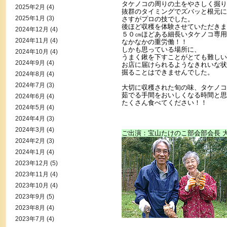
タケノコの周りの土をやさしく掘り
2025年2月
(4)
抜群のタイミングでズバッと根元に
2025年1月
(3)
さすがプロの技でした。
後ほど収穫を体験させていただきま
2024年12月
(4)
５０㎝ほどある細長いタケノコ専用
2024年11月
(4)
なかなかの重労働！！
しかも思っている場所に、
2024年10月
(4)
うまく鍬を下すことがとても難しい
2024年9月
(4)
お店に届けられるようなきれいな状
掘ることはできませんでした。
2024年8月
(4)
2024年7月
(3)
大切に収穫された旬の味、タケノコ
茹でる手間をおいしくなる時間と思
2024年6月
(4)
たくさん食べてください！！
2024年5月
(4)
2024年4月
(3)
2024年3月
(4)
ご出演：宝山たけのこ部会部会長 
2024年2月
(3)
2024年1月
(4)
2023年12月
(5)
2023年11月
(4)
2023年10月
(4)
2023年9月
(5)
2023年8月
(4)
2023年7月
(4)