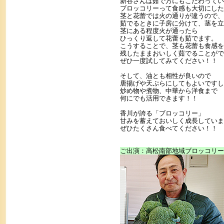
新谷さんは茹で方にもこだわってい
ブロッコリーって食感も大切にした
茎と花蕾では火の通りが違うので、
茹でるときに子房に分けて、茎を立
茎にある程度火が通ったら
ひっくり返して花蕾も茹でます。
こうすることで、茎も花蕾も食感を
残したままおいしく茹でることがで
ぜひ一度試してみてください！！
そして、油とも相性が良いので
唐揚げや天ぷらにしてもよいですし
炒め物や煮物、中華から洋食まで
何にでも活用できます！！
香川が誇る「ブロッコリー」
甘みを蓄えておいしく成長していま
ぜひたくさん食べてください！！
ご出演：高松南部地域ブロッコリー