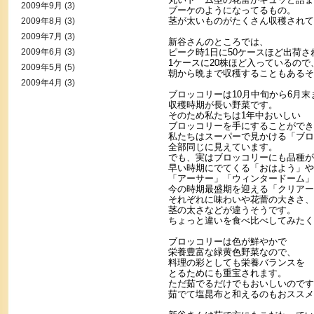
2009年9月
(3)
ブーケのようになってるもの。
茎が太いものがたくさん収穫されて
2009年8月
(3)
2009年7月
(3)
新谷さんのところでは、
2009年6月
(3)
ピーク時1日に50ケースほど出荷さ
1ケースに20株ほど入っているので、
2009年5月
(5)
朝から晩まで収穫することもあるそ
2009年4月
(3)
ブロッコリーは10月中旬から6月末
収穫時期が長い野菜です。
そのため私たちは1年中おいしい
ブロッコリーを手にすることができ
私たちはスーパーで見かける「ブロ
全部同じに見えています。
でも、実はブロッコリーにも品種が
早い時期にでてくる「おはよう」や
「アーサー」「ウィンタードーム」
今の時期最盛期を迎える「クリアー
それぞれに味わいや花蕾の大きさ、
茎の太さなどが違うそうです。
ちょっと違いを食べ比べしてみたく
ブロッコリーは色が鮮やかで
栄養豊富な緑黄色野菜なので、
料理の彩としても栄養バランスを
とるためにも重宝されます。
ただ茹でるだけでもおいしいのです
茹でて塩昆布と和えるのもおススメ