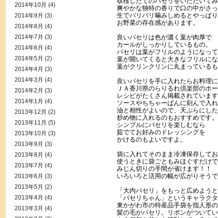
収穫したてのパセリをいただいてみ
2014年10月
(4)
爽やかな独特の香りで口の中がさっ
生でバリバリ噛みしめるとやっぱり
2014年9月
(3)
お野菜の存在感があります。
2014年8月
(4)
2014年7月
(3)
良いパセリは色が濃く葉が肉厚で
カールがしっかりしているもの。
2014年6月
(4)
パセリは葉がフリルのようになって
2014年5月
(2)
葉が開いてくると大きなフリルにな
葉がクリンクリンに丸まっているも
2014年4月
(3)
2014年3月
(4)
良いパセリを手に入れたらお料理に
ＪＡ香川県のらりるれ倶楽部のホー
2014年2月
(3)
レシピがたくさん掲載されています
2014年1月
(4)
ソースやちちゃーぱんに刻んで入れ
油と相性がよいので、天ぷらにした
2013年12月
(2)
炒め物に入れるのもおすすめです。
2013年11月
(5)
シンプルにパセリを楽しむなら
茹でてお好みのドレッシングを
2013年10月
(3)
かけるのもよいですよ。
2013年9月
(3)
袋に入れてそのまま冷凍保存してお
2013年8月
(4)
使うときに袋ごともみほぐすだけで
2013年7月
(4)
みじん切りの手間が省けます！！
いろいろと活用の幅が広がりそうで
2013年6月
(3)
2013年5月
(2)
「大内パセリ」をもっと広めようと
2013年4月
(4)
「パセリちゃん」というキャラクタ
東かがわ市の特産品手袋を指人形の
2013年3月
(4)
髪の毛がパセリ。リボンがついてい