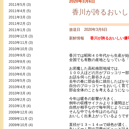
2020年3月6日
2011年5月
(3)
香川が誇るおいし
2011年4月
(5)
2011年3月
(3)
2011年2月
(2)
放送日 2020年3月6日
2011年1月
(3)
2010年12月
(3)
新鮮情報
香川が誇るおいしい優等
2010年11月
(3)
2010年10月
(3)
2010年9月
(2)
香川では昭和４０年代から生産が始
全国でも有数の産地となっている「
2010年8月
(4)
2010年7月
(3)
お邪魔した高松南部地域では、
１００人ほどの方がブロッコリー部
2010年6月
(3)
お話を伺った新谷さんは
2010年5月
(3)
去年の春に部会長に就任したばかり
自分のブロッコリーをおいしく育て
2010年4月
(4)
部会全体のことを考えるようになっ
2010年3月
(4)
今年は暖冬の影響が大きく、
2010年2月
(2)
例年の収穫サイクルより３週間ほど
2010年1月
(4)
自然が相手なので毎年同じようには
そんな中でも今年はのものは
2009年12月
(4)
おいしく出来上がっているようです
2009年11月
(2)
直径が１３～１４㎝で緑色が濃く、
2009年10月
(4)
丸いドーム型の花蕾がギュッと詰ま