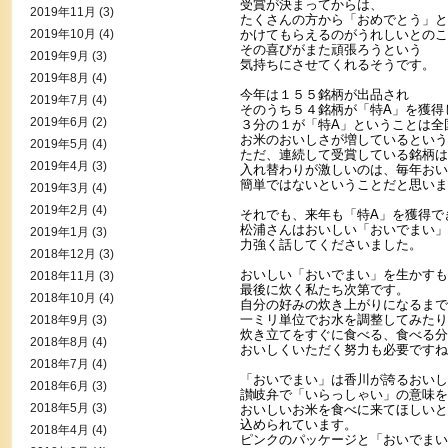
受賞が決まってからは、
2019年11月
(3)
たくさんの方から「おめでとう」と
2019年10月
(4)
かけてもらえるのがうれしいとのこ
その喜びがまた頑張ろうという
2019年9月
(3)
気持ちにさせてくれるそうです。
2019年8月
(4)
今年は１５５銘柄が出品され
2019年7月
(4)
そのうち５４銘柄が「特A」を獲得
2019年6月
(2)
３分の１が「特A」ということは全
お米のおいしさが増しているという
2019年5月
(4)
ただ、連続して受賞している銘柄は
2019年4月
(3)
入れ替わりが激しいのは、毎年おい
簡単ではないということだと思いま
2019年3月
(4)
2019年2月
(4)
それでも、来年も「特A」を獲得で
松浦さんはおいしい「おいでまい」
2019年1月
(3)
力強く話してくださいました。
2018年12月
(3)
おいしい「おいでまい」を生かすも
2018年11月
(3)
最後に炊く私たち次第です。
2018年10月
(4)
自分の好みの炊き上がりになるまで
一ミリ単位でお水を調整してみたり
2018年9月
(3)
炊き立てをすぐに食べる、食べる分
2018年8月
(4)
おいしくいただく努力も必要ですね
2018年7月
(4)
「おいでまい」は香川が誇るおいし
2018年6月
(3)
讃岐弁で「いらっしゃい」の意味を
2018年5月
(3)
おいしいお米を食べに来てほしいと
込められています。
2018年4月
(4)
ピンクのパッケージと「おいでまい