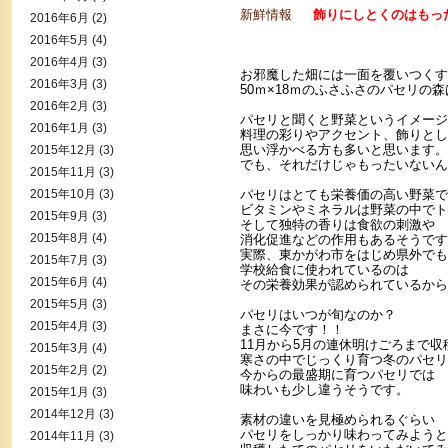
新鮮情報
飾りにしとくのはもった
2016年6月
(2)
2016年5月
(4)
2016年4月
(3)
お邪魔した畑には一面を覆いつくす
2016年3月
(3)
50ｍ×18ｍのふさふさのパセリの
2016年2月
(3)
パセリと聞くと野菜というイメージ
2016年1月
(3)
料理の彩りやアクセント、飾りとし
思い浮かべる方も多いと思います。
2015年12月
(3)
でも、それだけじゃもったいないん
2015年11月
(3)
2015年10月
(3)
パセリはとても栄養価の高い野菜で
ビタミンやミネラルは野菜の中でト
2015年9月
(3)
そして独特の香りは食欲の刺激や
2015年8月
(4)
消化促進などの作用もあるそうです
実際、東かがわ市をはじめ県外でも
2015年7月
(3)
学校給食に使われているのは
2015年6月
(4)
その栄養効果が認められているから
2015年5月
(3)
パセリはいつが旬なのか？
2015年4月
(3)
まさに今です！！
11月から5月の連休明けごろまで
2015年3月
(4)
寒さの中でじっくり育つ冬のパセリ
2015年2月
(2)
今からの最盛期に育つパセリでは
味わいも少し違うそうです。
2015年1月
(3)
2014年12月
(3)
素材の違いを見極められるぐらい
パセリをしっかり味わってみようと
2014年11月
(3)