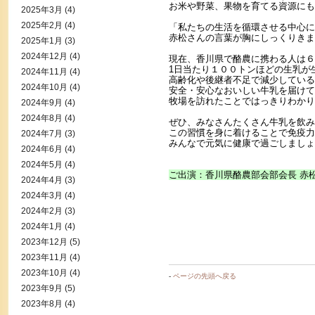
お米や野菜、果物を育てる資源にも
2025年3月
(4)
2025年2月
(4)
「私たちの生活を循環させる中心に
赤松さんの言葉が胸にしっくりきま
2025年1月
(3)
2024年12月
(4)
現在、香川県で酪農に携わる人は６
1日当たり１００トンほどの生乳が
2024年11月
(4)
高齢化や後継者不足で減少している
2024年10月
(4)
安全・安心なおいしい牛乳を届けて
牧場を訪れたことではっきりわかり
2024年9月
(4)
2024年8月
(4)
ぜひ、みなさんたくさん牛乳を飲み
この習慣を身に着けることで免疫力
2024年7月
(3)
みんなで元気に健康で過ごしましょ
2024年6月
(4)
2024年5月
(4)
ご出演：香川県酪農部会部会長 赤
2024年4月
(3)
2024年3月
(4)
2024年2月
(3)
2024年1月
(4)
2023年12月
(5)
2023年11月
(4)
2023年10月
(4)
-
ページの先頭へ戻る
2023年9月
(5)
2023年8月
(4)