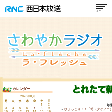
カレンダー
2026年8月
月
火
水
木
金
土
日
1
2
毎
3
4
5
6
7
8
9
«
ひょっこり！！「筍（タケノコ
10
11
12
13
14
15
16