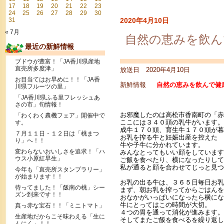
17
18
19
20
21
22
23
24
25
26
27
28
29
30
31
2020年4月10日
« 7月
自然の恵みを飲ん
最近の新鮮情報
ブドウが豊富！「JA香川県産地
直売所多度津」
放送日 2020年4月10日
お目当てはお早めに！！「JA香
新鮮情報
自然の恵みを飲んで健康
川県フルーツの里」
「JA香川県ふる里フレッシュあ
さの市」旬情報！
お邪魔したのは高松市香南町の「赤
「わくわく農機フェア」開催中で
ここには３４０頭の乳牛がいます。
す。
成牛１７０頭、育生牛１７０頭が暮
７月１１日・１２日は「桃まつ
お乳を搾る牛と妊娠出産を控えた
り」へ！！
牛や子牛に分かれています。
変わらないおいしさを追求！「ハ
みんなとってもいい顔をしています
ウス小原紅早生」
ご飯を食べたり、横になったりして
私が通ると顔を合わせてじっと見つ
今年も「直売所スタンプラリー」
が始まります！！
お乳の出る牛は、３６５日毎日お乳
待ってました！「飯南の桃」シー
まず、朝お乳を搾ってからごはんを
ズン到来です！！
おなかがいっぱいになったら横にな
牛にとってはこの時間が大切。
真っ赤な宝石！！「ミニトマト」
４つの胃を通って消化が進みます。
生産地だからこそ味わえる「生に
そしてまたご飯を食べるを繰り返し
んにく」！！