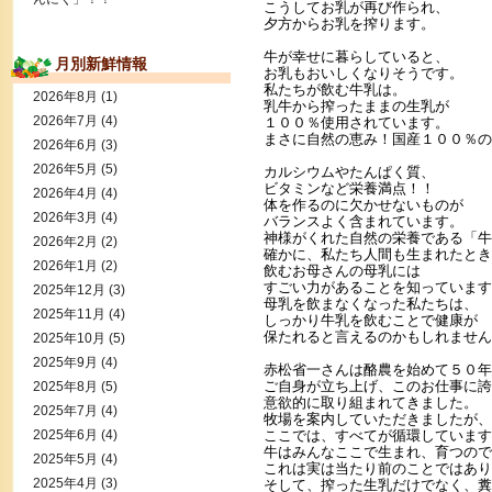
こうしてお乳が再び作られ、
夕方からお乳を搾ります。
牛が幸せに暮らしていると、
月別新鮮情報
お乳もおいしくなりそうです。
私たちが飲む牛乳は。
2026年8月
(1)
乳牛から搾ったままの生乳が
2026年7月
(4)
１００％使用されています。
まさに自然の恵み！国産１００％の
2026年6月
(3)
2026年5月
(5)
カルシウムやたんぱく質、
ビタミンなど栄養満点！！
2026年4月
(4)
体を作るのに欠かせないものが
2026年3月
(4)
バランスよく含まれています。
神様がくれた自然の栄養である「牛
2026年2月
(2)
確かに、私たち人間も生まれたとき
2026年1月
(2)
飲むお母さんの母乳には
すごい力があることを知っています
2025年12月
(3)
母乳を飲まなくなった私たちは、
2025年11月
(4)
しっかり牛乳を飲むことで健康が
保たれると言えるのかもしれません
2025年10月
(5)
2025年9月
(4)
赤松省一さんは酪農を始めて５０年
ご自身が立ち上げ、このお仕事に誇
2025年8月
(5)
意欲的に取り組まれてきました。
2025年7月
(4)
牧場を案内していただきましたが、
2025年6月
(4)
ここでは、すべてが循環しています
牛はみんなここで生まれ、育つので
2025年5月
(4)
これは実は当たり前のことではあり
2025年4月
(3)
そして、搾った生乳だけでなく、糞