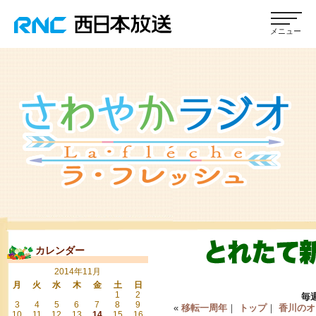
カレンダー
2014年11月
月
火
水
木
金
土
日
1
2
毎
3
4
5
6
7
8
9
«
移転一周年
｜
トップ
｜
香川のオ
10
11
12
13
14
15
16