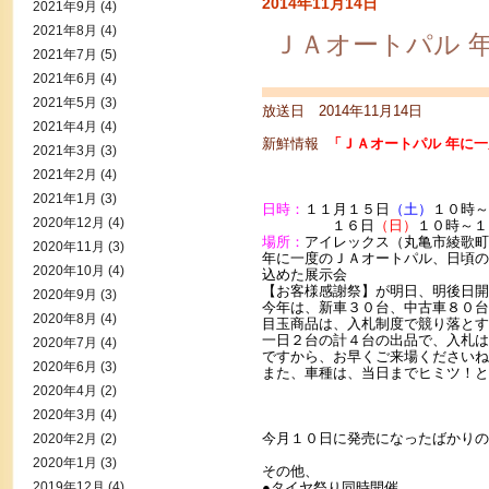
2014年11月14日
2021年9月
(4)
2021年8月
(4)
ＪＡオートパル 
2021年7月
(5)
2021年6月
(4)
2021年5月
(3)
放送日 2014年11月14日
2021年4月
(4)
新鮮情報
「ＪＡオートパル 年に
2021年3月
(3)
2021年2月
(4)
2021年1月
(3)
日時：
１１月１５日
（土）
１０時～
2020年12月
(4)
１６日
（日）
１０時～１
場所：
アイレックス（丸亀市綾歌町
2020年11月
(3)
年に一度のＪＡオートパル、日頃の
2020年10月
(4)
込めた展示会
【お客様感謝祭】が明日、明後日開
2020年9月
(3)
今年は、新車３０台、中古車８０台
2020年8月
(4)
目玉商品は、入札制度で競り落とす
一日２台の計４台の出品で、入札は
2020年7月
(4)
ですから、お早くご来場くださいね
2020年6月
(3)
また、車種は、当日までヒミツ！と
2020年4月
(2)
2020年3月
(4)
今月１０日に発売になったばかりの
2020年2月
(2)
2020年1月
(3)
その他、
2019年12月
(4)
●タイヤ祭り同時開催