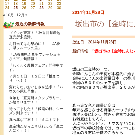
17
18
19
20
21
22
23
24
25
26
27
28
29
30
2014年11月28日
« 10月
12月 »
坂出市の【金時に
最近の新鮮情報
ブドウが豊富！「JA香川県産地
直売所多度津」
放送日 2014年11月28日
お目当てはお早めに！！「JA香
川県フルーツの里」
新鮮情報
「坂出市の【金時にんじ
「JA香川県ふる里フレッシュあ
さの市」旬情報！
「わくわく農機フェア」開催中で
坂出の三金時の一つ、
す。
金時にんじんの出荷が本格的に始ま
７月１１日・１２日は「桃まつ
金時にんじんの出荷量日本一の香川
り」へ！！
全国の８０％のシェアを誇り、
変わらないおいしさを追求！「ハ
その内の８０％が坂出産、２０％が
ウス小原紅早生」
今年も「直売所スタンプラリー」
が始まります！！
真っ赤な色と細長い姿は、
待ってました！「飯南の桃」シー
年末を感じさせる野菜の一つですね
ズン到来です！！
西洋人参に比べ、甘みが豊富でお節
お雑煮はもちろん、
真っ赤な宝石！！「ミニトマト」
天ぷらやキンピラ、ナマスなどにも
生産地だからこそ味わえる「生に
坂出市の学校給食では、カレーにも
んにく」！！
地元の食材に子供のころから