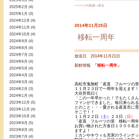
2025年3月
(4)
-
ページの先頭へ戻る
2025年2月
(4)
2025年1月
(3)
2024年12月
(4)
2014年11月25日
2024年11月
(4)
2024年10月
(4)
移転一周年
2024年9月
(4)
2024年8月
(4)
2024年7月
(3)
放送日 2014年11月21日
2024年6月
(4)
新鮮情報
「移転一周年
」
2024年5月
(4)
2024年4月
(3)
2024年3月
(4)
高松市鬼無町「産直 フルーツの里
１１月２３日で一周年を迎えます！
2024年2月
(3)
大谷所長曰く
2024年1月
(4)
「この一年早かった！でもたくさん
2023年12月
(5)
ファンができました。毎日来られる
とのこと・・・愛される産直市に育
2023年11月
(4)
そこで！！
2023年10月
(4)
１１月２２日
（土）
２３日
（日）
「産直 フルーツの里 移転一周年
2023年9月
(5)
お買い物された方各日１０００名さ
2023年8月
(4)
ますよ！
ミカンやキウィも充実のラインナッ
2023年7月
(4)