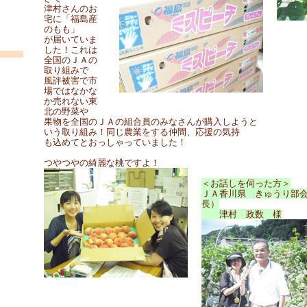
津村さんのお
宅に「福島産
のもも」
が届いていま
した！これは
全国のＪＡの
取り組みで
風評被害で市
場ではなかな
か売れない東
北の野菜や
果物を全国のＪＡの組合員のみなさんが購入しようと
いう取り組み！同じ農業をする仲間、応援の気持
も込めてとおっしゃっていました！
つやつやの綺麗な桃ですよ！
＜お話しを伺った方＞
ＪＡ香川県 きゅうり部
長）
津村 政数 様