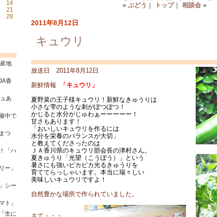
14
«
ぶどう
｜
トップ
｜
相談会
»
21
28
2011年8月12日
キュウリ
県産地
放送日 2011年8月12日
JA香
新鮮情報
「キュウリ」
シュあ
夏野菜の王子様キュウリ！新鮮なきゅうりは
小さな雫のような刺がぽつぽつ！
かじると水分がじゅわぁーーーーー！
催中で
甘さもあります！
「おいしいキュウリを作るには
まつ
水分を栄養のバランスが大切」
と教えてくださったのは
ＪＡ香川県のキュウリ部会長の津村さん。
！「ハ
夏きゅうり「光望（こうぼう）」という
暑さにも強いピカピカ光るきゅうりを
リー」
育ててらっしゃいます。本当に瑞々しい
美味しいキュウリですよ！
」シー
自然豊かな場所で作られていました。
マト」
「生に
さて・・・