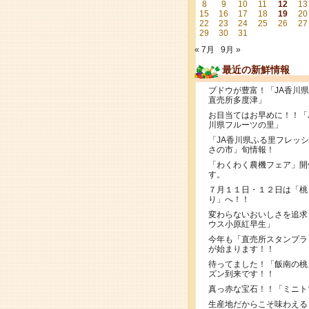
8
9
10
11
12
13
15
16
17
18
19
20
22
23
24
25
26
27
29
30
31
« 7月
9月 »
最近の新鮮情報
ブドウが豊富！「JA香川
直売所多度津」
お目当てはお早めに！！「
川県フルーツの里」
「JA香川県ふる里フレッ
さの市」旬情報！
「わくわく農機フェア」開
す。
７月１１日・１２日は「桃
り」へ！！
変わらないおいしさを追求
ウス小原紅早生」
今年も「直売所スタンプラ
が始まります！！
待ってました！「飯南の桃
ズン到来です！！
真っ赤な宝石！！「ミニト
生産地だからこそ味わえる