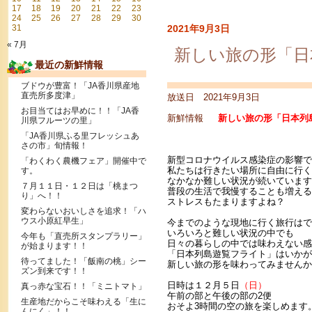
17
18
19
20
21
22
23
24
25
26
27
28
29
30
31
2021年9月3日
« 7月
新しい旅の形「日
最近の新鮮情報
ブドウが豊富！「JA香川県産地
直売所多度津」
放送日 2021年9月3日
お目当てはお早めに！！「JA香
新鮮情報
新しい旅の形「日本列
川県フルーツの里」
「JA香川県ふる里フレッシュあ
さの市」旬情報！
新型コロナウイルス感染症の影響で
「わくわく農機フェア」開催中で
私たちは行きたい場所に自由に行く
す。
なかなか難しい状況が続いています
７月１１日・１２日は「桃まつ
普段の生活で我慢することも増える
り」へ！！
ストレスもたまりますよね？
変わらないおいしさを追求！「ハ
ウス小原紅早生」
今までのような現地に行く旅行はで
いろいろと難しい状況の中でも
今年も「直売所スタンプラリー」
日々の暮らしの中では味わえない感
が始まります！！
「日本列島遊覧フライト」はいかが
待ってました！「飯南の桃」シー
新しい旅の形を味わってみませんか
ズン到来です！！
日時は１２月５日
（日）
真っ赤な宝石！！「ミニトマト」
午前の部と午後の部の2便
生産地だからこそ味わえる「生に
おそよ3時間の空の旅を楽しめます
んにく」！！