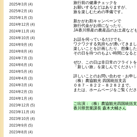
旅行前の健康チェックを
2025年3月
(4)
お願いするなどはありますが、
2025年2月
(4)
旅を楽しむための準備です。
2025年1月
(3)
新かがわ割キャンペーンで
2024年12月
(4)
旅行代金がお得になったり、
JA香川県産の農産品のお土産など
2024年11月
(4)
2024年10月
(4)
お話を伺っているだけでも、
ワクワクする気持ちが湧いてきまし
2024年9月
(4)
楽しいことを計画したり、想像した
2024年8月
(4)
その日を待つのもよい時間になると
2024年7月
(3)
ぜひ、この日は非日常のフライトを
2024年6月
(4)
「新しい旅」を楽しんでください！
2024年5月
(4)
詳しいことのお問い合わせ・お申し
2024年4月
(3)
（株）農協観光 四国統括支店
2024年3月
(4)
０８７－８２２－８２８２まで。
または、ホームページをご覧くださ
2024年2月
(3)
2024年1月
(4)
ご出演：（株）農協観光四国統括支
2023年12月
(5)
香川県営業課長 森木大輔さん
2023年11月
(4)
2023年10月
(4)
2023年9月
(5)
2023年8月
(4)