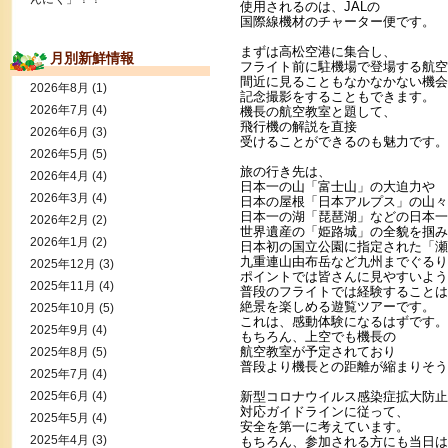
使用されるのは、JALの
国際線機材のチャーター便です。
まずは高松空港に集合し、
月別新鮮情報
フライト前に駐機場で登場する航空
間近に見ることもなかなかない機会
2026年8月
(1)
記念撮影をすることもできます。
2026年7月
(4)
機長の航空教室と題して、
飛行機の解説を直接
2026年6月
(3)
受けることができるのも魅力です。
2026年5月
(5)
旅の行き先は、
2026年4月
(4)
日本一の山「富士山」の大迫力や
2026年3月
(4)
日本の屋根「日本アルプス」の山々
日本一の湖「琵琶湖」などの日本一
2026年2月
(2)
世界遺産の「姫路城」の全貌を掴み
2026年1月
(2)
日本初の国立公園に指定された「瀬
九重連山由布岳など九州までぐるり
2025年12月
(3)
ポイントでは皆さんに見やすいよう
2025年11月
(4)
普段のフライトでは経験することは
絶景を楽しめる遊覧ツアーです。
2025年10月
(5)
これは、感動体験になるはずです。
2025年9月
(4)
もちろん、上空でも機長の
航空教室が予定されており
2025年8月
(5)
普段より機長との距離が縮まりそう
2025年7月
(4)
2025年6月
(4)
新型コロナウイルス感染症拡大防止
対応ガイドラインに従って、
2025年5月
(4)
安全を第一に考えています。
2025年4月
(3)
もちろん、参加される方にも当日は