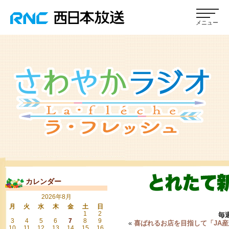
カレンダー
2026年8月
月
火
水
木
金
土
日
1
2
毎
3
4
5
6
7
8
9
«
喜ばれるお店を目指して「JA
10
11
12
13
14
15
16