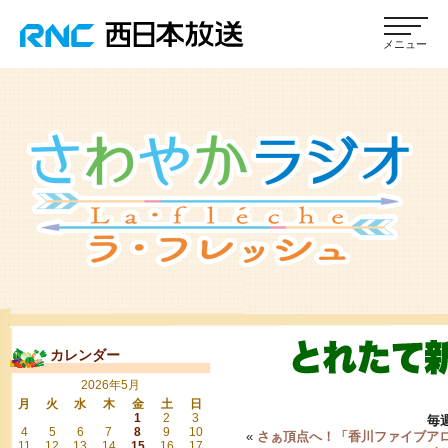
カレンダー
2026年5月
月
火
水
木
金
土
日
1
2
3
毎
4
5
6
7
8
9
10
«
さぁ頂点へ！「香川ファイブア
11
12
13
14
15
16
17