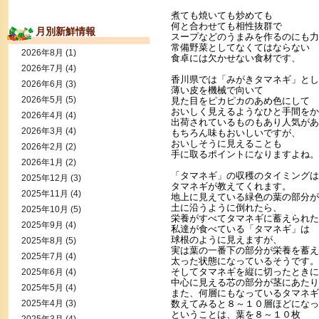
煮ても焼いても炒めても
何と合わせても相性抜群で
月別新鮮情報
スープなどのうまみを作るのにも力
常備野菜としてなくてはならない
2026年8月
(1)
食卓には欠かせない食材です、
2026年7月
(4)
香川県では「みがきタマネギ」とし
2026年6月
(3)
薄い皮を機械で向いて
2026年5月
(5)
見た目をピカピカのあめ色にして
おいしく見えるようなひと手間をか
2026年4月
(4)
出荷されているものもあり人気があ
2026年3月
(4)
もちろん味もおいしいですが、
おいしそうに見えることも
2026年2月
(2)
手に取るポイントになりますよね。
2026年1月
(2)
「タマネギ」の収穫のタイミングは
2025年12月
(3)
タマネギが教えてくれます。
2025年11月
(4)
地上に見えている緑色の葉の部分が
土に沿うように倒れたら、
2025年10月
(5)
栄養がすべてタマネギに蓄えられた
2025年9月
(4)
私達が食べている「タマネギ」は
球根のように見えますが、
2025年8月
(5)
実は葉の一番下の部分が栄養を蓄え
2025年7月
(4)
太った状態になっているそうです。
そしてタマネギを縦に切ったときに
2025年6月
(4)
中心に見える芯の部分が茎にあたり
2025年5月
(4)
また、何層にもなっているタマネギ
2025年4月
(3)
数えてみると８～１０層ほどになっ
ということは、葉を８～１０枚