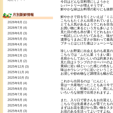
今日はどんな豆料理にしようかと
レパートリーが増えそうです。
鮮やかな緑はお料理の彩りにも抜群
月別新鮮情報
鮮やかさで目を引くといえば「ミニ
こちらもたくさん出荷されていまし
2026年8月
(1)
とても人気があるようでこれを目当
2026年7月
(4)
お買い物に来るという方も多いよう
見た目の色も赤が濃くてどれもおい
2026年6月
(3)
一粒試しにいただいてみると、味が
2026年5月
(5)
濃厚なうまみに甘さが加わって最高
プチっとはじけた後はジューシーな
2026年4月
(4)
2026年3月
(4)
珍しいお野菜に出会えるのも産直の
こちらでは「ふだん菜（うまい菜）
2026年2月
(2)
名前からしておいしいのは約束され
2026年1月
(2)
見た目はトランプのクローバーのよ
黄緑に近い緑といった感じの色をし
2025年12月
(3)
味はホウレンソウに近いということ
2025年11月
(4)
お浸しや炒め物など調理法も幅が広
2025年10月
(5)
これから出回るのは「にんにく」
2025年9月
(4)
昔は一大産地だったこともあり今で
生にんにく、乾燥にんにく、黒にん
2025年8月
(5)
いろいろな状態で出荷されますよ。
2025年7月
(4)
2025年6月
(4)
また、入り口で皆さんをお出迎えし
こちらでは生産者さんが育てたもの
2025年5月
(4)
まずはお花を選びから買い物をスタ
2025年4月
(3)
お花のある生活ってよいですよね。