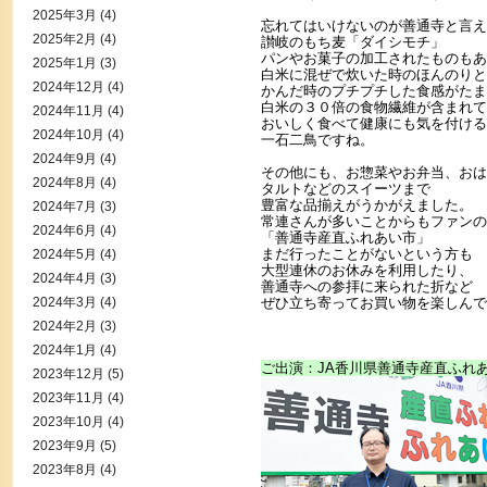
2025年3月
(4)
忘れてはいけないのが善通寺と言え
2025年2月
(4)
讃岐のもち麦「ダイシモチ」
パンやお菓子の加工されたものもあ
2025年1月
(3)
白米に混ぜで炊いた時のほんのりと
2024年12月
(4)
かんだ時のプチプチした食感がたま
白米の３０倍の食物繊維が含まれて
2024年11月
(4)
おいしく食べて健康にも気を付ける
2024年10月
(4)
一石二鳥ですね。
2024年9月
(4)
その他にも、お惣菜やお弁当、おは
2024年8月
(4)
タルトなどのスイーツまで
豊富な品揃えがうかがえました。
2024年7月
(3)
常連さんが多いことからもファンの
2024年6月
(4)
「善通寺産直ふれあい市」
まだ行ったことがないという方も
2024年5月
(4)
大型連休のお休みを利用したり、
2024年4月
(3)
善通寺への参拝に来られた折など
2024年3月
(4)
ぜひ立ち寄ってお買い物を楽しんで
2024年2月
(3)
2024年1月
(4)
ご出演：JA香川県善通寺産直ふれあ
2023年12月
(5)
2023年11月
(4)
2023年10月
(4)
2023年9月
(5)
2023年8月
(4)