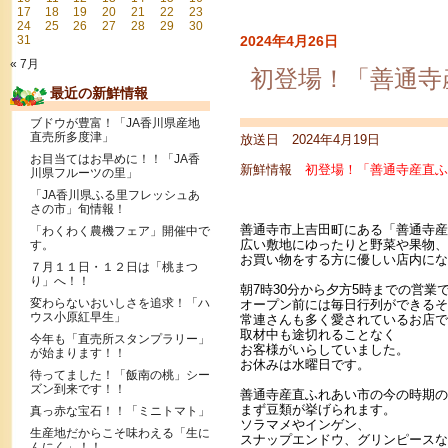
17
18
19
20
21
22
23
24
25
26
27
28
29
30
31
2024年4月26日
« 7月
初登場！「善通寺
最近の新鮮情報
ブドウが豊富！「JA香川県産地
直売所多度津」
放送日 2024年4月19日
お目当てはお早めに！！「JA香
新鮮情報
初登場！「善通寺産直ふ
川県フルーツの里」
「JA香川県ふる里フレッシュあ
さの市」旬情報！
善通寺市上吉田町にある「善通寺産
「わくわく農機フェア」開催中で
広い敷地にゆったりと野菜や果物、
す。
お買い物をする方に優しい店内にな
７月１１日・１２日は「桃まつ
り」へ！！
朝7時30分から夕方5時までの営業
変わらないおいしさを追求！「ハ
オープン前には毎日行列ができるそ
ウス小原紅早生」
常連さんも多く愛されているお店で
取材中も途切れることなく
今年も「直売所スタンプラリー」
お客様がいらしていました。
が始まります！！
お休みは水曜日です。
待ってました！「飯南の桃」シー
ズン到来です！！
善通寺産直ふれあい市の今の時期の
まず豆類が挙げられます。
真っ赤な宝石！！「ミニトマト」
ソラマメやインゲン、
生産地だからこそ味わえる「生に
スナップエンドウ、グリンピースな
んにく」！！