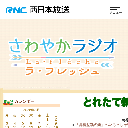
カレンダー
2026年8月
月
火
水
木
金
土
日
1
2
毎
3
4
5
6
7
8
9
«
「高松盆栽の郷」へいらっしゃ
10
11
12
13
14
15
16