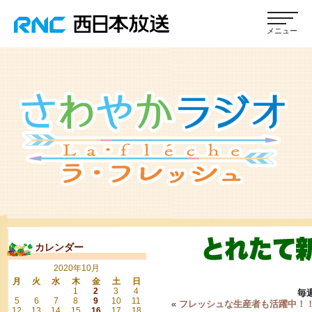
カレンダー
2020年10月
月
火
水
木
金
土
日
1
2
3
4
毎
5
6
7
8
9
10
11
«
フレッシュな生産者も活躍中！
12
13
14
15
16
17
18