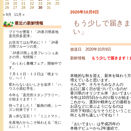
19
20
21
22
23
24
25
26
27
28
29
30
31
2020年10月9日
« 9月
11月 »
もう少しで届きま
最近の新鮮情報
い」
ブドウが豊富！「JA香川県産地
直売所多度津」
お目当てはお早めに！！「JA香
川県フルーツの里」
放送日 2020年10月9日
「JA香川県ふる里フレッシュあ
さの市」旬情報！
新鮮情報
もう少しで届きます！自
「わくわく農機フェア」開催中で
す。
７月１１日・１２日は「桃まつ
本格的な秋を迎え、新米を味わう方
り」へ！！
増えていると思います。
そんな中、そろそろみなさんの
変わらないおいしさを追求！「ハ
ウス小原紅早生」
お口に届く日が近づいているのが
香川県のオリジナル米「おいでまい
今年も「直売所スタンプラリー」
今年は10月5日から刈り取りが始ま
が始まります！！
これから、選別や精米などの過程を
待ってました！「飯南の桃」シー
お店などに並ぶようになるのは
ズン到来です！！
10月下旬頃になりそうだというこ
何とも待ち遠しいですね！！
真っ赤な宝石！！「ミニトマト」
生産地だからこそ味わえる「生に
「おいでまい」は平成25年の
んにく」！！
本格デビューから2年連続で、