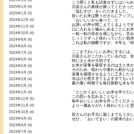
2025年3月
(4)
こう聞くと私も試食せずにはいられ
2025年2月
(4)
川染さんの奥様が握ってくださった
「塩むすび」をいただきました。
2025年1月
(3)
炊いたお米は艶々がさらにアップし
2024年12月
(4)
「おいしいから食べて」と
お誘いの声が聞こえてくるようです
2024年11月
(4)
口に入れると噛みしめるごとにお米
2024年10月
(4)
一粒一粒の存在を感じながら、甘み
じっくりずっと味わっていたい気持
2024年9月
(4)
これは私の独断ですが、今年も「特
2024年8月
(4)
ここまでおいしいお米にするには、
2024年7月
(3)
川染さんがこだわっているのは、全
2024年6月
(4)
特に土と水が大切です。
お米が栄養を吸収するのは土と水か
2024年5月
(4)
そのため、稲わらや麦わら籾がらは
2024年4月
(3)
栄養を循環させるように工夫したり
水はけが悪すぎてもよすぎてもいけ
2024年3月
(4)
夏の暑い時期でも毎日新鮮な水を与
2024年2月
(3)
「とにかくおいしいお米を作りたい
2024年1月
(4)
この思いを忘れることなく、
2023年12月
(5)
毎年おいしいお米を作ってくださっ
2023年11月
(4)
より一層ありがたく味わいたいと思
2023年10月
(4)
皆さんのお手元に届くまでもう少し
2023年9月
(5)
ぜひ、「おいでまい」の新米のおい
2023年8月
(4)
2023年7月
(4)