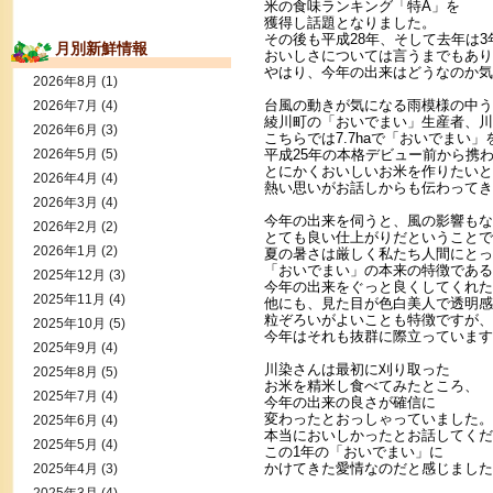
米の食味ランキング「特A」を
獲得し話題となりました。
その後も平成28年、そして去年は
月別新鮮情報
おいしさについては言うまでもあり
やはり、今年の出来はどうなのか気
2026年8月
(1)
台風の動きが気になる雨模様の中う
2026年7月
(4)
綾川町の「おいでまい」生産者、川
2026年6月
(3)
こちらでは7.7haで「おいでまい
2026年5月
(5)
平成25年の本格デビュー前から携
とにかくおいしいお米を作りたいと
2026年4月
(4)
熱い思いがお話しからも伝わってき
2026年3月
(4)
今年の出来を伺うと、風の影響もな
2026年2月
(2)
とても良い仕上がりだということで
2026年1月
(2)
夏の暑さは厳しく私たち人間にとっ
「おいでまい」の本来の特徴である
2025年12月
(3)
今年の出来をぐっと良くしてくれた
2025年11月
(4)
他にも、見た目が色白美人で透明感
粒ぞろいがよいことも特徴ですが、
2025年10月
(5)
今年はそれも抜群に際立っています
2025年9月
(4)
川染さんは最初に刈り取った
2025年8月
(5)
お米を精米し食べてみたところ、
2025年7月
(4)
今年の出来の良さが確信に
変わったとおっしゃっていました。
2025年6月
(4)
本当においしかったとお話してくだ
2025年5月
(4)
この1年の「おいでまい」に
かけてきた愛情なのだと感じました
2025年4月
(3)