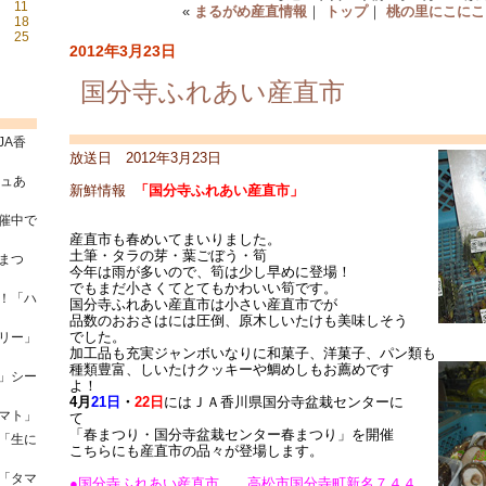
11
«
まるがめ産直情報
｜
トップ
｜
桃の里にこにこ
18
25
2012年3月23日
国分寺ふれあい産直市
JA香
放送日 2012年3月23日
シュあ
新鮮情報
「国分寺ふれあい産直市」
催中で
産直市も春めいてまいりました。
土筆・タラの芽・葉ごぼう・筍
まつ
今年は雨が多いので、筍は少し早めに登場！
でもまだ小さくてとてもかわいい筍です。
！「ハ
国分寺ふれあい産直市は小さい産直市でが
品数のおおさはには圧倒、原木しいたけも美味しそう
でした。
リー」
加工品も充実ジャンボいなりに和菓子、洋菓子、パン類も
種類豊富、しいたけクッキーや鯛めしもお薦めです
」シー
よ！
4月
21日
・
22日
にはＪＡ香川県国分寺盆栽センターに
マト」
て
「春まつり・国分寺盆栽センター春まつり」を開催
「生に
こちらにも産直市の品々が登場します。
「タマ
●国分寺ふれあい産直市 高松市国分寺町新名７４４