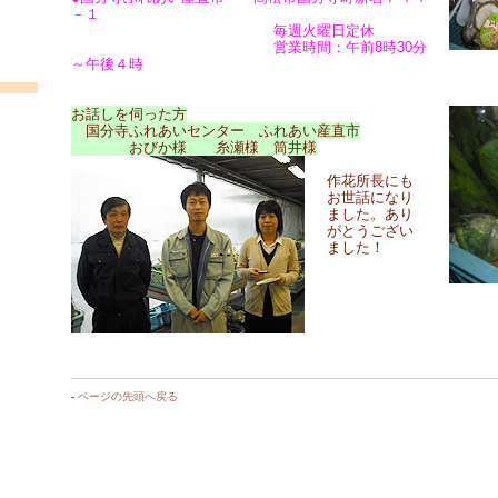
－１
毎週火曜日定休
営業時間：午前8時30分
～午後４時
お話しを伺った方
国分寺ふれあいセンター ふれあい産直市
おびか様 糸瀬様 筒井様
作花所長にも
お世話になり
ました。あり
がとうござい
ました！
-
ページの先頭へ戻る