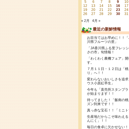
5
6
7
8
9
10
12
13
14
15
16
17
19
20
21
22
23
24
26
27
28
29
30
31
« 2月
4月 »
最近の新鮮情報
お目当てはお早めに！！「
川県フルーツの里」
「JA香川県ふる里フレッ
さの市」旬情報！
「わくわく農機フェア」開
す。
７月１１日・１２日は「桃
り」へ！！
変わらないおいしさを追求
ウス小原紅早生」
今年も「直売所スタンプラ
が始まります！！
待ってました！「飯南の桃
ズン到来です！！
真っ赤な宝石！！「ミニト
生産地だからこそ味わえる
んにく」！！
毎日の食卓に欠かせない！