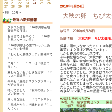
20
21
22
23
24
25
26
2010年9月24日
27
28
29
30
« 8月
10月 »
大秋の卵 ちび太
最近の新鮮情報
ブドウが豊富！「JA香川県産地
直売所多度津」
放送日 2010年9月24日
お目当てはお早めに！！「JA香
新鮮情報
「大秋の卵 ちび太登場
川県フルーツの里」
「JA香川県ふる里フレッシュあ
猛暑に雨の少なかった２０１０年夏
さの市」旬情報！
出荷も１０日ほど遅れています。
しかし香川の柿は元気です。
「わくわく農機フェア」開催中で
今年初登場なのが「大秋の卵 ちび
す。
緑の柿 梨の食感の大秋を作る過程
７月１１日・１２日は「桃まつ
本来ならば、摘み取ってしまう小さ
り」へ！！
これが本当に美味しい柿ということ
こととなりました。大きさはゴルフ
変わらないおいしさを追求！「ハ
ウス小原紅早生」
皮ごと食べられますし種もありませ
出荷へはさまざまな理解協力が必要
今年も「直売所スタンプラリー」
しかし捨ててしまっていたおいしい
が始まります！！
売ることによって農家の方の生産も
待ってました！「飯南の桃」シー
若きJAマン瀬戸さんの熱意で送り
ズン到来です！！
●お話しを伺った方●
真っ赤な宝石！！「ミニトマト」
JA香川県 綾坂営農センター 
生産地だからこそ味わえる「生に
瀬戸 宏隆様
んにく」！！