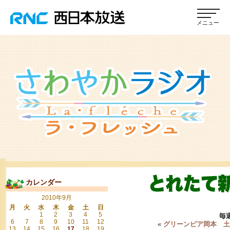
カレンダー
2010年9月
月
火
水
木
金
土
日
1
2
3
4
5
毎
6
7
8
9
10
11
12
«
グリーンピア岡本 土
13
14
15
16
17
18
19