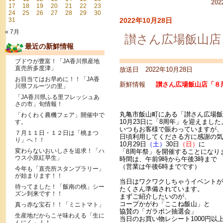
20
17
18
19
20
21
22
23
24
25
26
27
28
29
30
31
2022年10月28日
« 7月
讃さん広場飯山店
最近の新鮮情報
ブドウが豊富！「JA香川県産地
直売所多度津」
放送日 2022年10月28日
お目当てはお早めに！！「JA香
新鮮情報
讃さん広場飯山店「８
川県フルーツの里」
「JA香川県ふる里フレッシュあ
さの市」旬情報！
丸亀市飯山町にある「讃さん広場飯
「わくわく農機フェア」開催中で
10月23日に「8周年」を迎えました
す。
いつもお客様で賑わっていますが、
７月１１日・１２日は「桃まつ
日頃利用してくださる方に感謝の気
り」へ！！
10月29日
（土）
30日
（日）
に
変わらないおいしさを追求！「ハ
「8周年祭」を開催することになり
ウス小原紅早生」
時間は、午前9時から午後3時まで
（営業は午後6時までです）
今年も「直売所スタンプラリー」
が始まります！！
当日はワクワクしちゃうイベントが
待ってました！「飯南の桃」シー
たくさん準備されています。
ズン到来です！！
まずご紹介したいのが、
コープかがわ「ここね飯山」と
真っ赤な宝石！！「ミニトマト」
協賛の「ガラポン抽選会」
生産地だからこそ味わえる「生に
当日のお買い物レシート1000円以
んにく」！！