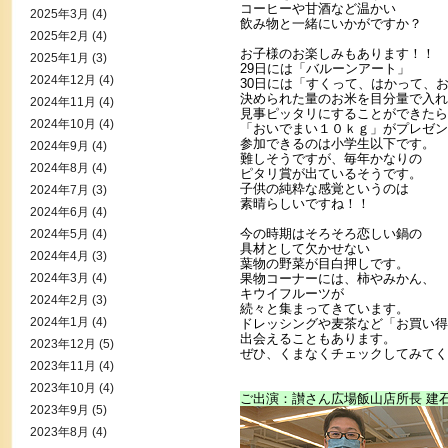
コーヒーや甘酒など温かい
2025年3月
(4)
飲み物と一緒にいかがですか？
2025年2月
(4)
お子様のお楽しみもあります！！
2025年1月
(3)
29日には「バルーンアート」
2024年12月
(4)
30日には「すくって、はかって、
決められた量のお米を目分量で入れ
2024年11月
(4)
見事ピッタリにすることができたら
2024年10月
(4)
「おいでまい１０ｋｇ」がプレゼン
参加できるのは小学生以下です。
2024年9月
(4)
難しそうですが、毎年かなりの
2024年8月
(4)
ピタリ賞が出ているそうです。
子供の純粋な感覚というのは
2024年7月
(3)
素晴らしいですね！！
2024年6月
(4)
今の時期はそろそろ恋しい鍋の
2024年5月
(4)
具材として欠かせない
2024年4月
(3)
葉物の野菜が目白押しです。
2024年3月
(4)
果物コーナーには、柿やみかん、
キウイフルーツが
2024年2月
(3)
続々と集まってきています。
2024年1月
(4)
ドレッシングや麦茶など「お買い得
出会えることもあります。
2023年12月
(5)
ぜひ、くまなくチェックしてみてく
2023年11月
(4)
2023年10月
(4)
ご出演：讃さん広場飯山店所長 建
2023年9月
(5)
2023年8月
(4)