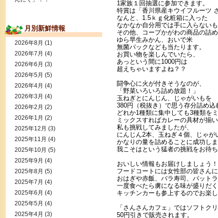
1家族１回抽選に参加できます。
特賞は「香川県産キウイフルーツ 
なんと、1.5ｋｇ化粧箱に入った
なかなか自分用では手に入らないも
月別新鮮情報
その他、コープかがわの商品の詰め
ゆら早生みかん、おいで米
2026年8月
(1)
無菌パックなども当たります。
2026年7月
(4)
お買い物を楽しんでいたら、
あっという間に1000円は
2026年6月
(3)
超えちゃいますよね？？
2026年5月
(5)
闘争心に火が付きそうなのが、
2026年4月
(4)
「野菜いろいろ詰め放題！」
2026年3月
(4)
玉ねぎとにんじん、じゃがいもを
380円（税抜き）で思う存分詰め
2026年2月
(2)
どれか1種類に集中しても3種類を
2026年1月
(2)
ミックスすればカレーの具材が揃い
私も挑戦してみましたが、
2025年12月
(3)
にんじん2本、玉ねぎ４個、じゃが
2025年11月
(4)
かなりの量を詰めることに成功しま
我こそはという猛者の挑戦をお待ち
2025年10月
(5)
2025年9月
(4)
おいしい情報もお届けしましょう！
フードコートには女性部の皆さんに
2025年8月
(5)
おはぎや赤飯、バラ寿司、パットラ
2025年7月
(4)
一度食べたら虜になる味が盛りだく
2025年6月
(4)
キッチンカーも参上するのでお楽し
2025年5月
(4)
「さんさんカフェ」ではソフトクリ
2025年4月
(3)
50円引きで販売されます。