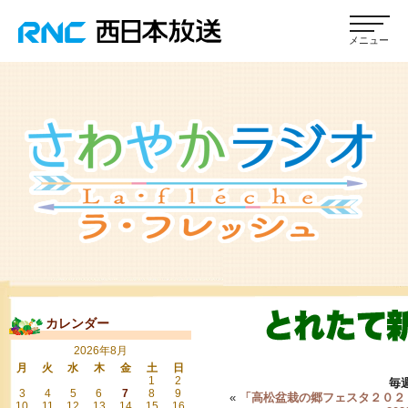
カレンダー
2026年8月
月
火
水
木
金
土
日
1
2
毎
3
4
5
6
7
8
9
«
「高松盆栽の郷フェスタ２０２
10
11
12
13
14
15
16