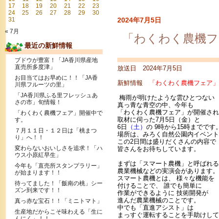
17
18
19
20
21
22
23
24
25
26
27
28
29
30
31
2024年7月5日
« 7月
「わくわく農機フ
最近の新鮮情報
ブドウが豊富！「JA香川県産地
直売所多度津」
放送日 2024年7月5日
お目当てはお早めに！！「JA香
新鮮情報
「わくわく農機フェア」
川県フルーツの里」
「JA香川県ふる里フレッシュあ
梅雨が明けたような雲ひとつない
さの市」旬情報！
真っ青な青空の中、今年も
「わくわく農機フェア」が開催され
「わくわく農機フェア」開催中で
取材に伺った7月5日（金）と
す。
6日
（土）
の 9時から15時までです
７月１１日・１２日は「桃まつ
場所は、みろく自然公園内イベント
り」へ！！
この2日間は盛りだくさんの内容で
変わらないおいしさを追求！「ハ
皆さんをお待ちしています。
ウス小原紅早生」
まずは「スマート農機」と呼ばれる
今年も「直売所スタンプラリー」
農業機械などの実演会があります。
が始まります！！
スマート農機とは、 様々な機能を
待ってました！「飯南の桃」シー
付けることで、 誰でも簡単に
ズン到来です！！
作業ができるように 技術開発が
進んだ農業機械のことです。
真っ赤な宝石！！「ミニトマト」
中でも「直進アシスト」は
生産地だからこそ味わえる「生に
まっすぐ運転することを手助けして
んにく」！！