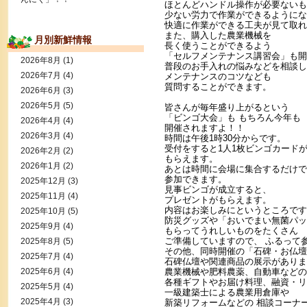
ほとんどハンドル操作が必要ないも
少ない労力で作業ができるようにな
快適に作業ができる工夫が見て取れ
また、購入した農業機械を
月別新鮮情報
長く使うことができるよう
「セルフメンテナンス講習会」も開
2026年8月
(1)
普段のお手入れの悩みなどを相談し
2026年7月
(4)
メンテナンスのコツなども
質問することができます。
2026年6月
(3)
2026年5月
(5)
皆さんが毎年盛り上がるという
「ビンゴ大会」も もちろん今年も
2026年4月
(4)
開催されますよ！！
2026年3月
(4)
時間は午後1時30分からです。
受付をすると1人1枚ビンゴカード
2026年2月
(2)
もらえます。
2026年1月
(2)
あとは時間に会場に集合するだけで
参加できます。
2025年12月
(3)
見事ビンゴが成立すると、
2025年11月
(4)
プレゼントがもらえます。
内容はお楽しみにというところです
2025年10月
(5)
防災グッズや「おいでまい無菌パッ
2025年9月
(4)
もらってうれしいものをたくさん
ご準備していますので、 ふるって
2025年8月
(5)
その他、同時開催の「石碑・お仏壇
2025年7月
(4)
石碑仏壇や関連商品の展示がありま
2025年6月
(4)
農業機械や肥料農薬、自動車などの
各種ギフトやお届け料理、融資・リ
2025年5月
(4)
一級建築士による農業用倉庫や
2025年4月
(3)
新築リフォームなどの 相談コーナ