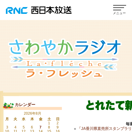
カレンダー
2026年8月
月
火
水
木
金
土
日
1
2
毎
3
4
5
6
7
8
9
«
「JA香川県直売所スタンプラ
10
11
12
13
14
15
16