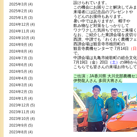
設けられています。
2025年3月
(4)
この機会にお困りごと解決してみま
2025年2月
(4)
来場者には記念品のプレゼントや
うどんのお接待もあります。
2025年1月
(3)
暑い中ではありますが、 帽子や
2024年12月
(4)
飲み物など対策をしっかりして
ワクワクした気持ちでぜひご来場く
2024年11月
(4)
なお、ご紹介した東讃会場を皮切り
2024年10月
(4)
西讃、中讃でも「わくわく農機フェ
西讃会場は観音寺市植田町の
2024年9月
(4)
観音寺農機センターで 7月14日
（日
2024年8月
(4)
で。
中讃会場は丸亀市綾歌町の総合文化
2024年7月
(3)
7月19日（金）20日
（土）
の9時か
2024年6月
(4)
こちらでも皆さんの来場お待ちして
2024年5月
(4)
ご出演：JA香川県 大川北部農機セ
2024年4月
(3)
伊勢龍人さん 多田大将さん
2024年3月
(4)
2024年2月
(3)
2024年1月
(4)
2023年12月
(5)
2023年11月
(4)
2023年10月
(4)
2023年9月
(5)
2023年8月
(4)