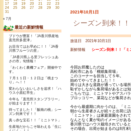
17
18
19
20
21
22
23
24
25
26
27
28
29
30
31
2021年10月1日
« 7月
シーズン到来！！
最近の新鮮情報
ブドウが豊富！「JA香川県産地
直売所多度津」
放送日 2021年10月1日
お目当てはお早めに！！「JA香
新鮮情報
シーズン到来！！「ミ
川県フルーツの里」
「JA香川県ふる里フレッシュあ
さの市」旬情報！
今回お邪魔したのは
「わくわく農機フェア」開催中で
高松市にある「檀紙集荷場」
す。
このコーナーを担当して５年。
７月１１日・１２日は「桃まつ
始めてやってきました！！
り」へ！！
周りは大きな道路が通っている場所
変わらないおいしさを追求！「ハ
恥ずかしながら集荷場があるとは知
ウス小原紅早生」
こちらでは、ミニトマトやアスパラ
ブロッコリー、菜花などが集荷され
今年も「直売所スタンプラリー」
が始まります！！
今から最盛期に向かうのは、「ミニ
待ってました！「飯南の桃」シー
朝から生産者さんが続々と出荷に訪
ズン到来です！！
「ミニトマト」は家庭菜園をされて
なんとなく夏が旬のイメージがある
真っ赤な宝石！！「ミニトマト」
香川県ではハウス栽培されていると
生産地だからこそ味わえる「生に
その場合、出荷が始まるのは8月末
んにく」！！