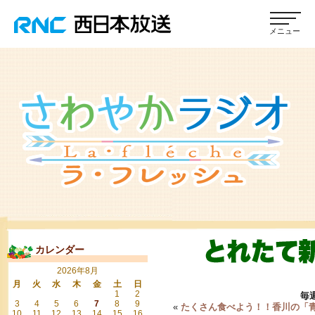
カレンダー
2026年8月
月
火
水
木
金
土
日
1
2
毎
3
4
5
6
7
8
9
«
たくさん食べよう！！香川の「
10
11
12
13
14
15
16