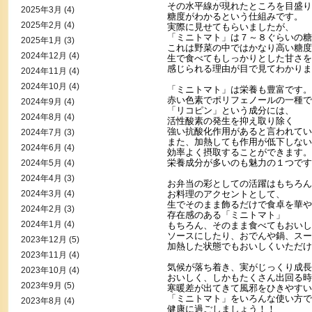
その水平線が現れたところを目盛り
2025年3月
(4)
糖度がわかるという仕組みです。
2025年2月
(4)
実際に見せてもらいましたが、
「ミニトマト」は７～８ぐらいの糖
2025年1月
(3)
これは野菜の中ではかなり高い糖度
2024年12月
(4)
生で食べてもしっかりとした甘さを
感じられる理由が目で見てわかりま
2024年11月
(4)
2024年10月
(4)
「ミニトマト」は栄養も豊富です。
赤い色素でポリフェノールの一種で
2024年9月
(4)
「リコピン」という成分には、
2024年8月
(4)
活性酸素の発生を抑え取り除く
強い抗酸化作用があると言われてい
2024年7月
(3)
また、加熱しても作用が低下しない
2024年6月
(4)
効率よく摂取することができます。
栄養成分が多いのも魅力の１つです
2024年5月
(4)
2024年4月
(3)
お弁当の彩としての活躍はもちろん
2024年3月
(4)
お料理のアクセントとして、
生でそのまま飾るだけで食卓を華や
2024年2月
(3)
存在感のある「ミニトマト」
2024年1月
(4)
もちろん、そのまま食べてもおいし
ソースにしたり、おでんや鍋、スー
2023年12月
(5)
加熱した状態でもおいしくいただけ
2023年11月
(4)
気候が落ち着き、実がじっくり成長
2023年10月
(4)
おいしく、しかもたくさん出回る時
2023年9月
(5)
寒暖差が出てきて風邪をひきやすい
「ミニトマト」をいろんな使い方で
2023年8月
(4)
健康に過ごしましょう！！