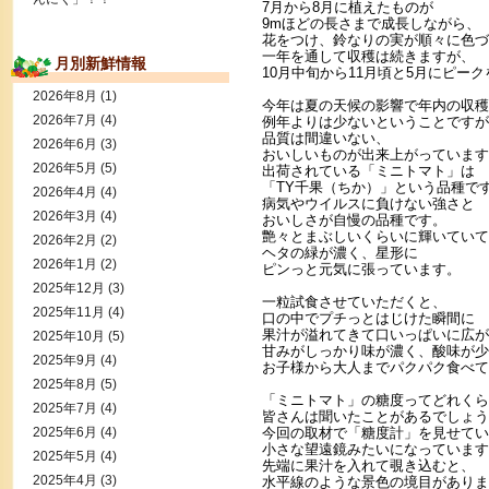
7月から8月に植えたものが
9mほどの長さまで成長しながら、
花をつけ、鈴なりの実が順々に色づ
一年を通して収穫は続きますが、
月別新鮮情報
10月中旬から11月頃と5月にピー
2026年8月
(1)
今年は夏の天候の影響で年内の収穫
2026年7月
(4)
例年よりは少ないということですが
品質は間違いない、
2026年6月
(3)
おいしいものが出来上がっています
2026年5月
(5)
出荷されている「ミニトマト」は
「TY千果（ちか）」という品種で
2026年4月
(4)
病気やウイルスに負けない強さと
2026年3月
(4)
おいしさが自慢の品種です。
艶々とまぶしいくらいに輝いていて
2026年2月
(2)
ヘタの緑が濃く、星形に
2026年1月
(2)
ピンっと元気に張っています。
2025年12月
(3)
一粒試食させていただくと、
2025年11月
(4)
口の中でプチっとはじけた瞬間に
果汁が溢れてきて口いっぱいに広が
2025年10月
(5)
甘みがしっかり味が濃く、酸味が少
2025年9月
(4)
お子様から大人までパクパク食べて
2025年8月
(5)
「ミニトマト」の糖度ってどれくら
2025年7月
(4)
皆さんは聞いたことがあるでしょう
2025年6月
(4)
今回の取材で「糖度計」を見せてい
小さな望遠鏡みたいになっています
2025年5月
(4)
先端に果汁を入れて覗き込むと、
2025年4月
(3)
水平線のような景色の境目がありま