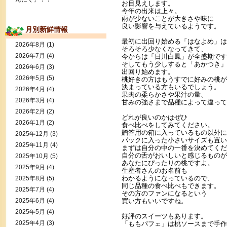
お目見えします。
今年の出来は上々。
雨が少ないことが大きさや味に
良い影響を与えているようです。
月別新鮮情報
最初に出回り始める「はなよめ」は
2026年8月
(1)
そろそろ少なくなってきて、
2026年7月
(4)
今からは「日川白鳳」が全盛期です
そしてもう少しすると「あかつき」
2026年6月
(3)
出回り始めます。
2026年5月
(5)
桃好きの方はもうすでに好みの桃が
決まっている方もいるでしょう。
2026年4月
(4)
果肉の柔らかさや果汁の量、
2026年3月
(4)
甘みの強さまで品種によって違って
2026年2月
(2)
どれが良いのかはぜひ
2026年1月
(2)
食べ比べをしてみてください。
贈答用の箱に入っているもの以外に
2025年12月
(3)
パックに入った小さいサイズも置い
2025年11月
(4)
まずは自分の中の一番を決めてくだ
自分の舌がおいしいと感じるものが
2025年10月
(5)
あなたにぴったりの桃ですよ。
2025年9月
(4)
生産者さんのお名前も
わかるようになっているので、
2025年8月
(5)
同じ品種の食べ比べもできます。
2025年7月
(4)
その方のファンになるという
2025年6月
(4)
買い方もいいですね。
2025年5月
(4)
好評のスイーツもあります。
2025年4月
(3)
「ももパフェ」は桃ソースまで手作