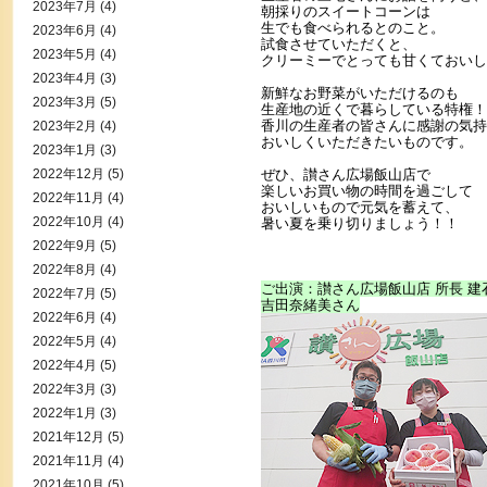
2023年7月
(4)
朝採りのスイートコーンは
生でも食べられるとのこと。
2023年6月
(4)
試食させていただくと、
2023年5月
(4)
クリーミーでとっても甘くておいし
2023年4月
(3)
新鮮なお野菜がいただけるのも
2023年3月
(5)
生産地の近くで暮らしている特権！
香川の生産者の皆さんに感謝の気持
2023年2月
(4)
おいしくいただきたいものです。
2023年1月
(3)
2022年12月
(5)
ぜひ、讃さん広場飯山店で
楽しいお買い物の時間を過ごして
2022年11月
(4)
おいしいもので元気を蓄えて、
2022年10月
(4)
暑い夏を乗り切りましょう！！
2022年9月
(5)
2022年8月
(4)
ご出演：讃さん広場飯山店 所長 建
2022年7月
(5)
吉田奈緒美さん
2022年6月
(4)
2022年5月
(4)
2022年4月
(5)
2022年3月
(3)
2022年1月
(3)
2021年12月
(5)
2021年11月
(4)
2021年10月
(5)