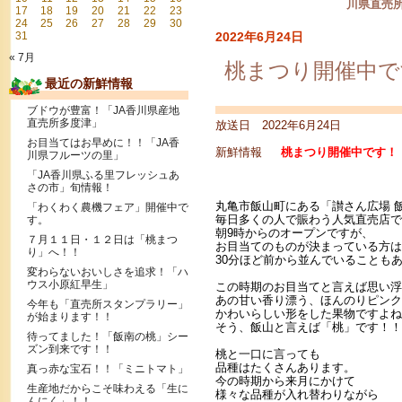
川県直売
17
18
19
20
21
22
23
24
25
26
27
28
29
30
31
2022年6月24日
« 7月
桃まつり開催中で
最近の新鮮情報
ブドウが豊富！「JA香川県産地
直売所多度津」
放送日 2022年6月24日
お目当てはお早めに！！「JA香
新鮮情報
桃まつり開催中です！！
川県フルーツの里」
「JA香川県ふる里フレッシュあ
さの市」旬情報！
丸亀市飯山町にある「讃さん広場 
「わくわく農機フェア」開催中で
毎日多くの人で賑わう人気直売店で
す。
朝9時からのオープンですが、
７月１１日・１２日は「桃まつ
お目当てのものが決まっている方は
り」へ！！
30分ほど前から並んでいることも
変わらないおいしさを追求！「ハ
ウス小原紅早生」
この時期のお目当てと言えば思い浮
あの甘い香り漂う、ほんのりピンク
今年も「直売所スタンプラリー」
かわいらしい形をした果物ですよね
が始まります！！
そう、飯山と言えば「桃」です！！
待ってました！「飯南の桃」シー
ズン到来です！！
桃と一口に言っても
品種はたくさんあります。
真っ赤な宝石！！「ミニトマト」
今の時期から来月にかけて
生産地だからこそ味わえる「生に
様々な品種が入れ替わりながら
んにく」！！