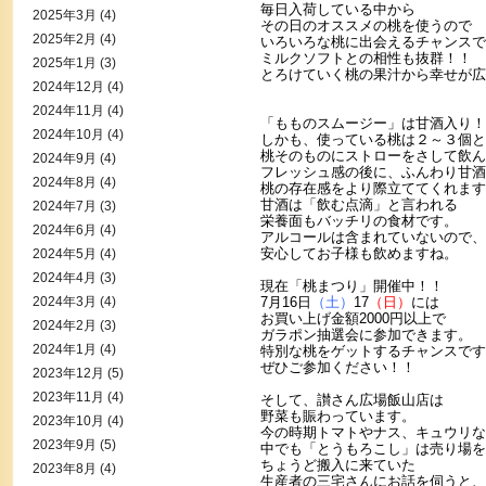
毎日入荷している中から
2025年3月
(4)
その日のオススメの桃を使うので
2025年2月
(4)
いろいろな桃に出会えるチャンスで
ミルクソフトとの相性も抜群！！
2025年1月
(3)
とろけていく桃の果汁から幸せが広
2024年12月
(4)
2024年11月
(4)
「もものスムージー」は甘酒入り！
2024年10月
(4)
しかも、使っている桃は２～３個と
桃そのものにストローをさして飲ん
2024年9月
(4)
フレッシュ感の後に、ふんわり甘酒
2024年8月
(4)
桃の存在感をより際立ててくれます
甘酒は「飲む点滴」と言われる
2024年7月
(3)
栄養面もバッチリの食材です。
2024年6月
(4)
アルコールは含まれていないので、
安心してお子様も飲めますね。
2024年5月
(4)
2024年4月
(3)
現在「桃まつり」開催中！！
2024年3月
(4)
7月16日
（土）
17
（日）
には
お買い上げ金額2000円以上で
2024年2月
(3)
ガラポン抽選会に参加できます。
2024年1月
(4)
特別な桃をゲットするチャンスです
ぜひご参加ください！！
2023年12月
(5)
2023年11月
(4)
そして、讃さん広場飯山店は
野菜も賑わっています。
2023年10月
(4)
今の時期トマトやナス、キュウリな
2023年9月
(5)
中でも「とうもろこし」は売り場を
ちょうど搬入に来ていた
2023年8月
(4)
生産者の三宅さんにお話を伺うと、