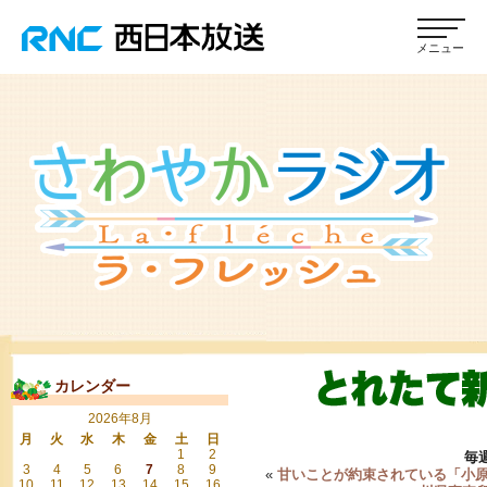
カレンダー
2026年8月
月
火
水
木
金
土
日
1
2
毎
3
4
5
6
7
8
9
«
甘いことが約束されている「小
10
11
12
13
14
15
16