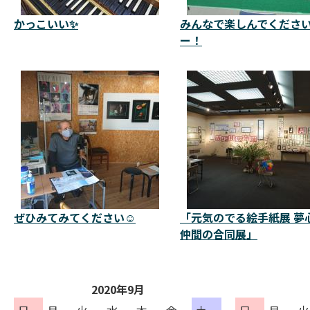
かっこいい✨
みんなで楽しんでくださ
ー！
ぜひみてみてください☺️
「元気のでる絵手紙展 夢
仲間の合同展」
2020年9月