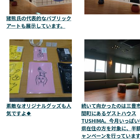
猪熊氏の代表的なパブリック
アートも展示しています。
素敵なオリジナルグッズも人
続いて向かったのは三豊
気ですよ🍀
間町にあるゲストハウス
TUSHIMA。今月いっぱ
県在住の方を対象に、半
ャンペーンを行っていま