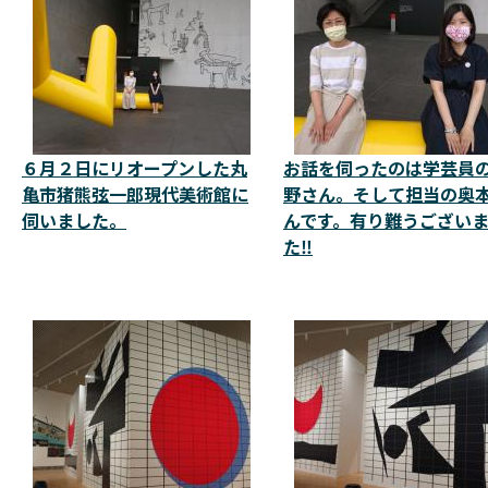
６月２日にリオープンした丸
お話を伺ったのは学芸員
亀市猪熊弦一郎現代美術館に
野さん。そして担当の奥
伺いました。
んです。有り難うござい
た‼️