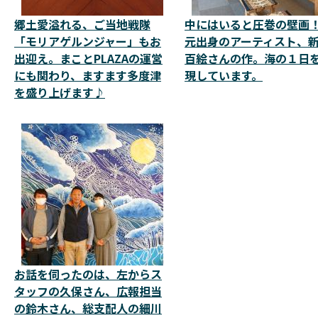
郷土愛溢れる、ご当地戦隊
中にはいると圧巻の壁画
「モリアゲルンジャー」もお
元出身のアーティスト、
出迎え。まことPLAZAの運営
百絵さんの作。海の１日
にも関わり、ますます多度津
現しています。
を盛り上げます♪
お話を伺ったのは、左からス
タッフの久保さん、広報担当
の鈴木さん、総支配人の細川