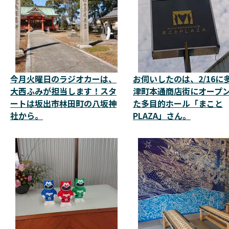
今月火曜日のラジオカーは、
お伺いしたのは、2/16に
大西ふみが担当します！スタ
津町本通商店街にオープ
ートは坂出市林田町の八坂神
た多目的ホール「まこと
社から。
PLAZA」さん。