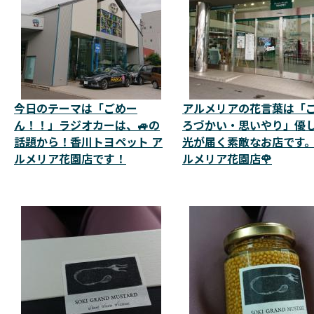
今日のテーマは「ごめー
アルメリアの花言葉は「
ん！！」ラジオカーは、🚙の
ろづかい・思いやり」優
話題から！香川トヨペット ア
光が届く素敵なお店です
ルメリア花園店です！
ルメリア花園店🌹