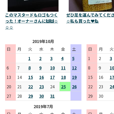
このマスタードもロゴもつく
ぜひ足を運んでみてくだ
った！オーナーさんに🙌🙌☺️
☺️私も買った❤️🙋
☺️☺️
2019年10月
日
月
火
水
木
金
土
日
月
火
1
2
3
4
5
1
2
3
6
7
8
9
10
11
12
8
9
1
13
14
15
16
17
18
19
15
16
1
20
21
22
23
24
25
26
22
23
2
27
28
29
30
31
29
30
2019年7月