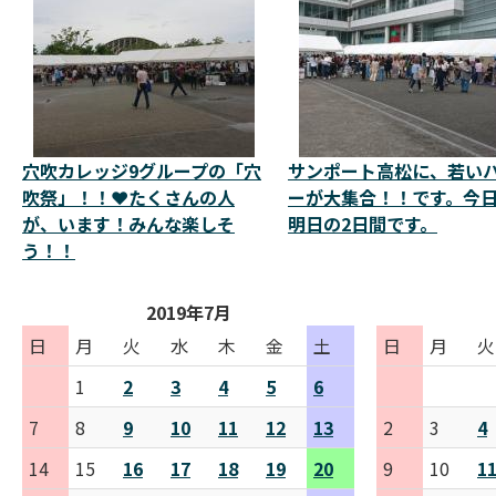
穴吹カレッジ9グループの「穴
サンポート高松に、若い
吹祭」！！❤️たくさんの人
ーが大集合！！です。今
が、います！みんな楽しそ
明日の2日間です。
う！！
2019年7月
日
月
火
水
木
金
土
日
月
火
1
2
3
4
5
6
7
8
9
10
11
12
13
2
3
4
14
15
16
17
18
19
20
9
10
1