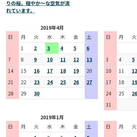
りの桜。穏やか～な空気が流
れています。
2019年4月
日
月
火
水
木
金
土
日
月
火
1
2
3
4
5
6
7
8
9
10
11
12
13
3
4
5
14
15
16
17
18
19
20
10
11
1
21
22
23
24
25
26
27
17
18
1
28
29
30
24
25
2
31
2019年1月
日
月
火
水
木
金
土
日
月
火