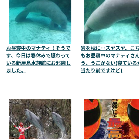
お昼寝中のマナティ！そうで
岩を枕に…スヤスヤ。こ
す、今日は春休みで賑わって
もお昼寝中のマナティさ
いる新屋島水族館にお邪魔し
う、うごかない(寝ている
ました。
当たり前ですけど)