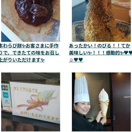
本わらび餅✨お客さまに手作
あったかい！のびる！！てか
りで、できたての味をお召し
美味しい✨！！！感動的✨♥️♥
上がりいただけます✨
☺️♥️♥️