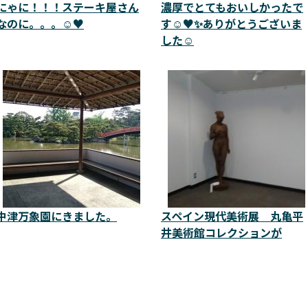
にゃに！！！ステーキ屋さん
濃厚でとてもおいしかったで
なのに。。。☺️♥️
す☺️♥️✨ありがとうございま
した☺️
中津万象園にきました。
スペイン現代美術展 丸亀平
井美術館コレクションが