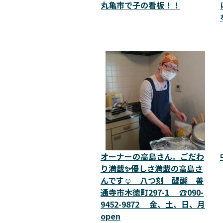
丸亀市で子の看板！！
オーナーの高島さん。ごだわ
り満載✨優しさ満載の高島さ
んです☺️ 八つ刻 醍醐 善
通寺市木徳町297-1 ☎️090-
9452-9872 金、土、日、月
open