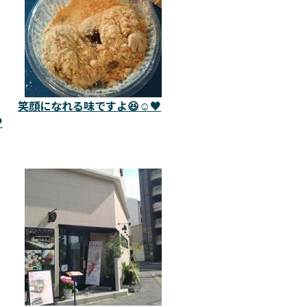
笑顔になれる味ですよ😆☺️♥️
️