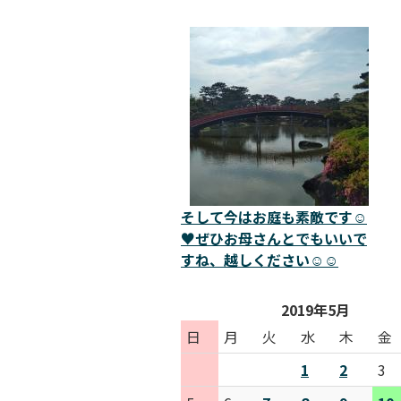
そして今はお庭も素敵です☺️
♥️ぜひお母さんとでもいいで
すね、越しください☺️☺️
2019年5月
日
月
火
水
木
金
1
2
3