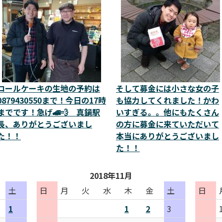
ロールケーキの生地の予約は
そして募金には小さな女の子
0879430550まで！今日の17時
も協力してくれました！かわ
までです！急げ🚄💨 真鍋駅
いすぎる。。他にもたくさん
長、ありがとうございまし
の方に募金に来ていただいて
た！！
本当にありがとうございまし
た！！
2018年11月
土
日
月
火
水
木
金
土
日
1
1
2
3