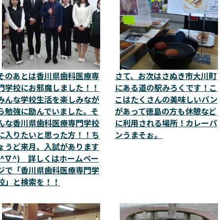
そのあとは香川県歯科医療専
さて、お次はさぬき市大川町
門学校にお邪魔しました！！
にある道の駅みろくです！こ
みんな学校生活を楽しみなが
こはたくさんの美味しいパン
ら勉強に励んでいました。そ
があって徳島の方も休憩など
んな香川県歯科医療専門学校
に利用される場所！カレーパ
に入りたいと思った方！！ち
ンうまそぉ。
ょうど来月、入試があります
(^∇^) 詳しくはホームペー
ジで「香川県歯科医療専門学
校」と検索を！！