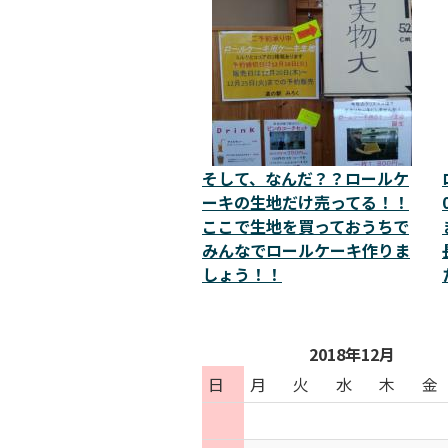
そして、なんだ？？ロールケ
ーキの生地だけ売ってる！！
ここで生地を買っておうちで
みんなでロールケーキ作りま
しょう！！
2018年12月
日
月
火
水
木
金