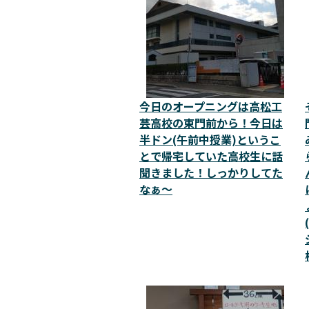
今日のオープニングは高松工
芸高校の東門前から！今日は
半ドン(午前中授業)というこ
とで帰宅していた高校生に話
聞きました！しっかりしてた
なぁ～