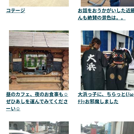
コテージ
お話をおうかがいした近
んも絶賛の景色は。。
昼のカフェ、夜のお食事も☺️
大浜っ子に、ちらっと(/ω
ぜひあしを運んでみてくださ
ﾁﾗｯお邪魔しました
ーい☺️