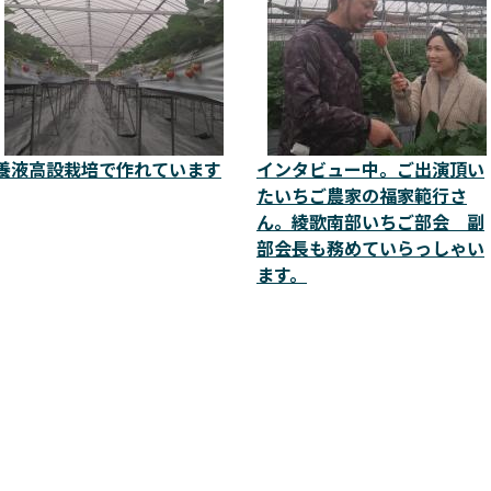
養液高設栽培で作れています
インタビュー中。ご出演頂い
たいちご農家の福家範行さ
ん。綾歌南部いちご部会 副
部会長も務めていらっしゃい
ます。