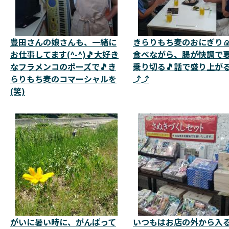
豊田さんの娘さんも、一緒に
きらりもち麦のおにぎり
お仕事してます(^-^)🎵大好き
食べながら、腸が快調で
なフラメンコのポーズで🎵き
乗り切る🎵話で盛り上が
らりもち麦のコマーシャルを
⤴️⤴️
(笑)
がいに暑い時に、がんばって
いつもはお店の外から入