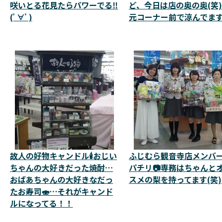
咲いとる花見たらパワーでる‼️
ど、今日は店の奥の奥(笑
(ﾟ∀ﾟ)
元コーナー前で涼んでます
故人の好物キャンドル🕯️おじい
ふじむら観音寺店メンバ
ちゃんの大好きだった焼酎…
パチリ📷専務はちゃんと
おばあちゃんの大好きなだっ
スメの梨を持ってます(笑)
たお寿司🍣…それがキャンド
ルになってる！！