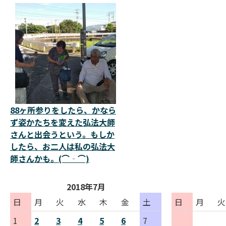
88ヶ所参りをしたら、かなら
ず姿かたちを変えた弘法大師
さんと出会うという。もしか
したら、お二人は私の弘法大
師さんかも。(⌒‐⌒)
2018年7月
日
月
火
水
木
金
土
日
月
火
1
2
3
4
5
6
7