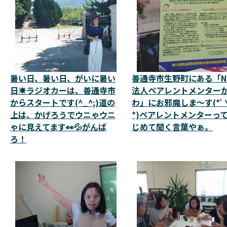
暑い日、暑い日、がいに暑い
善通寺市生野町にある「N
日☀️ラジオカーは、善通寺市
法人ペアレントメンター
からスタートです(^_^;)道の
わ」にお邪魔しま～す(*ﾟ
上は、かげろうでウニゃウニ
*)ペアレントメンターっ
ゃに見えてます👀💦がんば
じめて聞く言葉やぁ。
ろ！