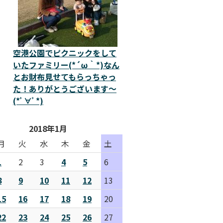
空港公園でピクニックをして
いたファミリー(*´ω｀*)なん
とお財布見せてもらっちゃっ
た！ありがとうございます～
(*ﾟ∀ﾟ*)
2018年1月
月
火
水
木
金
土
1
2
3
4
5
6
8
9
10
11
12
13
15
16
17
18
19
20
22
23
24
25
26
27