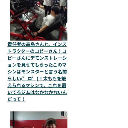
責任者の高島さんと、インス
トラクターのコビーさん！コ
ﾟ
ビーさんにデモンストレーシ
ョンを見せてもらったこのマ
シンはモンスターと言う名前
らしい(゜ロ゜)！太ももを鍛
えられるマシンで、これを置
いてるジムはなかなかないん
だって！