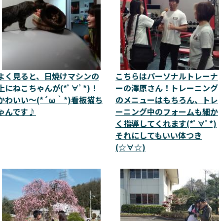
よく見ると、日焼けマシンの
こちらはパーソナルトレーナ
上にねこちゃんが(*ﾟ∀ﾟ*)！
ーの澤原さん！トレーニング
かわいい～(*´ω｀*)看板猫ち
のメニューはもちろん、トレ
ゃんです♪
ーニング中のフォームも細か
く指導してくれます(*ﾟ∀ﾟ*)
それにしてもいい体つき
(☆∀☆)