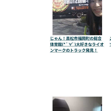
じゃん！高松市福岡町の総合
体育館(* ﾟ∀ﾟ)大好きなライオ
ンマークのトラック発見！