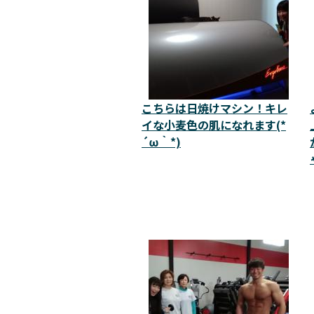
こちらは日焼けマシン！キレ
イな小麦色の肌になれます(*
´ω｀*)