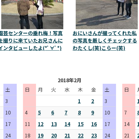
園芸センターの垂れ梅！写真
おにいさんが撮ってくれた私
を撮りに来ていたお兄さんに
の写真を厳しくチェックする
インタビューしたよ(*ﾟ∀ﾟ*)
わたくし(笑)こらー(笑)
2018年2月
土
日
月
火
水
木
金
土
日
3
1
2
3
10
4
5
6
7
8
9
10
7
17
11
12
13
14
15
16
17
14
24
18
19
20
21
22
23
24
21