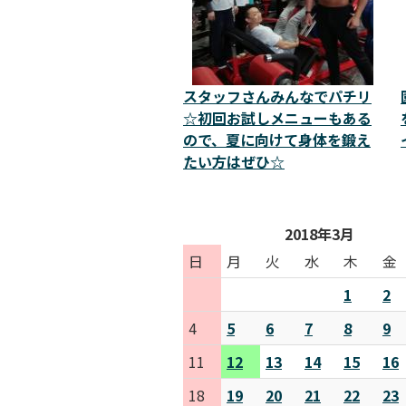
スタッフさんみんなでパチリ
☆初回お試しメニューもある
ので、夏に向けて身体を鍛え
たい方はぜひ☆
2018年3月
日
月
火
水
木
金
1
2
4
5
6
7
8
9
11
12
13
14
15
16
18
19
20
21
22
23