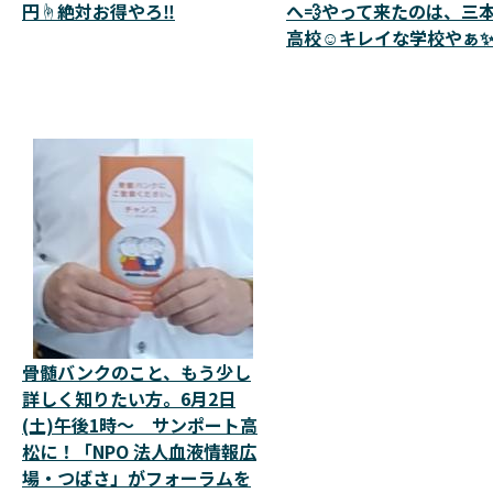
円☝️絶対お得やろ‼️
へ💨やって来たのは、三
高校☺️キレイな学校やぁ
骨髄バンクのこと、もう少し
詳しく知りたい方。6月2日
(土)午後1時～ サンポート高
松に！「NPO 法人血液情報広
場・つばさ」がフォーラムを