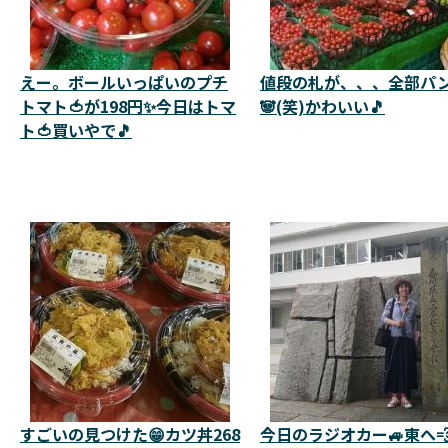
えー。ボールいっぱいのプチ
値段の札が、、、全部パ
トマト🍅が198円✨今日はトマ
🐼(笑)かわいい🎵
ト🍅買いやで🎵
すごいの見つけた😁カツ丼268
今日のラジオカー🚙東へ