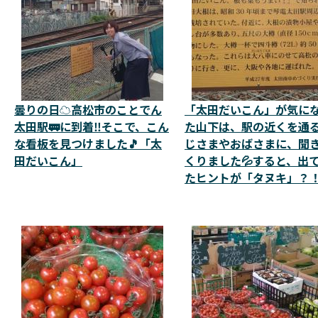
曇りの日☁️高松市のことでん
「太田だいこん」が気に
太田駅🚃に到着‼️そこで、こん
た山下は、駅の近くを通
な看板を見つけました🎵「太
じさまやおばさまに、聞
田だいこん」
くりました💦すると、出
たヒントが「タヌキ」？