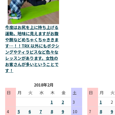
今度はお尻を上に持ち上げる
運動。地味に見えますがお腹
や腕などめちゃくちゃききま
す…！！TRX 以外にもボクシ
ングやティラピスなど色々な
レッスンがあります。女性の
お客さんが多いということで
す！
2018年2月
日
月
火
水
木
金
土
日
月
火
1
2
3
1
2
4
5
6
7
8
9
10
7
8
9