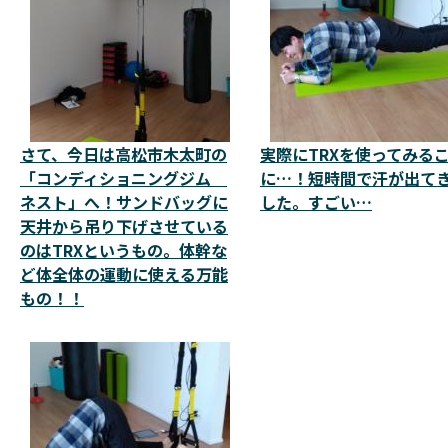
さて、今日は高松市木太町の
実際にTRXを使ってみる
「コンディショニングジム
に…！短時間で汗が出て
ネスト」へ！サンドバッグに
した。すごい…
天井から吊り下げさせている
のはTRXというもの。体幹な
ど体全体の運動に使える万能
もの！！