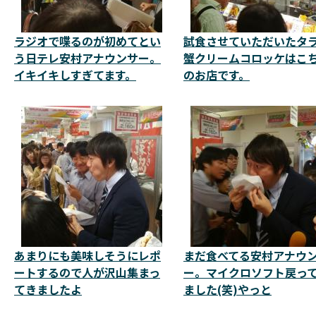
ラジオで喋るのが初めてとい
試食させていただいたタ
う日テレ安村アナウンサー。
蟹クリームコロッケはこ
イキイキしすぎてます。
のお店です。
あまりにも美味しそうにレポ
まだ食べてる安村アナウ
ートするので人が沢山集まっ
ー。マイクロソフト戻っ
てきましたよ
ました(笑)やっと