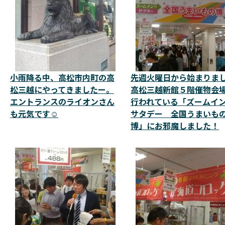
小雨降る中、高松市内町の高
先週火曜日から始まりま
松三越にやってきましたー。
高松三越新館５階催物会
エントランスのライオンさん
行われている「ズームイ
も元気です☺️
サタデー 全国うまいも
博」にお邪魔しました！