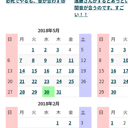
必死でやるも、音が合わず😢
進藤さんがするとあっと
間音が合うのです。すご
い！！
2018年5月
日
月
火
水
木
金
土
日
月
火
1
2
3
4
5
1
2
3
6
7
8
9
10
11
12
8
9
1
13
14
15
16
17
18
19
15
16
1
20
21
22
23
24
25
26
22
23
2
27
28
29
30
31
29
30
2018年2月
日
月
火
水
木
金
土
日
月
火
1
2
3
1
2