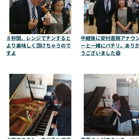
８秒間、レンジでチンすると
中継後に安村直樹アナウ
より美味しく頂けちゃうので
ーと一緒にパチリ。あり
すよ
うございました😄