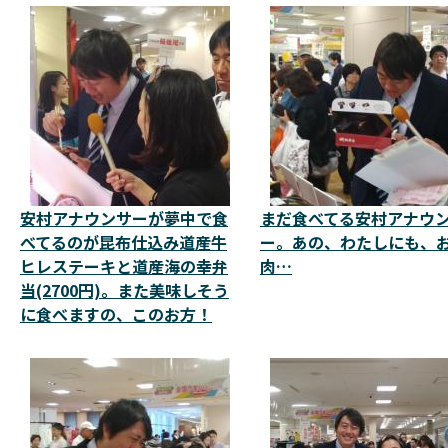
安村アナウンサーが夢中で食
まだ食べてる安村アナウ
べてるのが昆布仕込み道産牛
ー。あの、わたしにも、
ヒレステーキと道産海の幸弁
肉…
当(2700円)。また美味しそう
に食べますの、このお方！