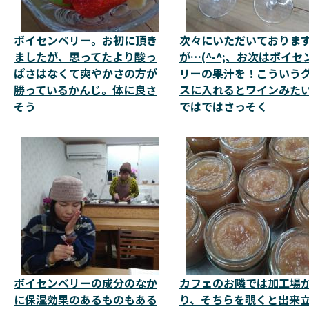
ボイセンベリー。お初に頂き
次々にいただいておりま
ましたが、思ってたより酸っ
が…(^-^;、お次はボイセ
ぱさはなくて爽やかさの方が
リーの果汁を！こういう
勝っているかんじ。体に良さ
スに入れるとワインみたい
そう
ではではさっそく
ボイセンベリーの成分のなか
カフェのお隣では加工場
に保湿効果のあるものもある
り、そちらを覗くと出来