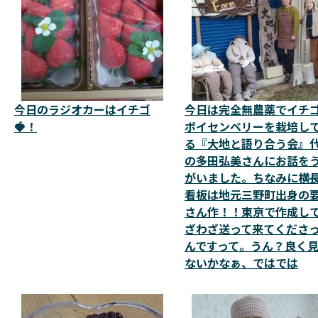
今日のラジオカーはイチゴ
今日は完全無農薬でイチ
🍓！
ボイセンベリーを栽培し
る『大地と語り合う会』
の多田弘美さんにお話を
がいました。ちなみに横
看板は地元三野町出身の
さん作！！東京で作成し
ざわざ送って来てくださ
んですって。うん？良く
ないかなぁ、ではでは