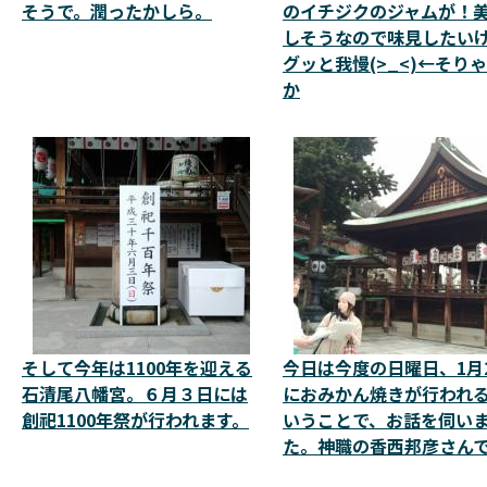
そうで。潤ったかしら。
のイチジクのジャムが！
しそうなので味見したい
グッと我慢(>_<)←そり
か
そして今年は1100年を迎える
今日は今度の日曜日、1月
石清尾八幡宮。６月３日には
におみかん焼きが行われ
創祀1100年祭が行われます。
いうことで、お話を伺い
た。神職の香西邦彦さん