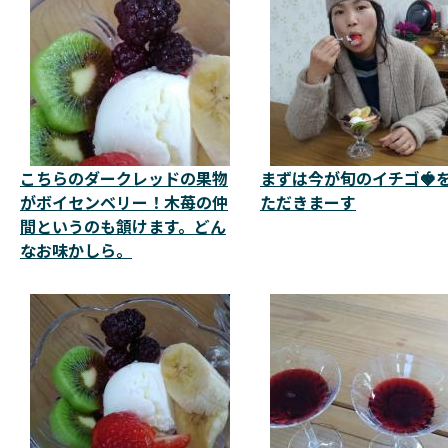
こちらのダークレッドの果物
まずは今が旬のイチゴ🍓
がボイセンベリー！木苺の仲
ただきまーす
間というのも頷けます。どん
なお味かしら。