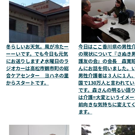
冬らしいお天気。風が冷たー
今日はここ香川県の男性
ーーいです。でも今日も元気
の現状について『さぬき
にお送りします🎵水曜日のラ
護友の会』の会長 森寛
ジオカーは高松市鶴市町の総
んにお話を伺いました。
合ケアセンター ヨハネの里
男性介護者は３人に１人
からスタートです。
国で130万人と言われて
です。森さんの明るい語
は介護=大変というイメー
前向きな気持ちに変えて
ます。