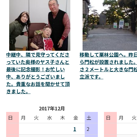
中継中、隣で見守ってくださ
移動して栗林公園へ。昨
っていた奥様のヤス子さんと
ら門松が設置されました
最後に記念撮影！お忙しい
さ２メートルと大きな門
中、ありがとうございまし
立派です。
た。貴重なお話を聞かせて頂
きました。
2017年12月
日
月
火
水
木
金
土
日
月
火
1
2