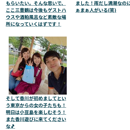
もらいたい。そんな思いで、
ました！雨だし満潮なの
ここ三豊鶴は今後もゲストハ
ぁまぁ人がいる(笑)
ウスや酒粕風呂など素敵な場
所になっていくはずです！
そして香川が初めましてとい
う東京からの女の子たちも！
明日は小豆島を楽しむそう！
また香川遊びに来てください
な🎵