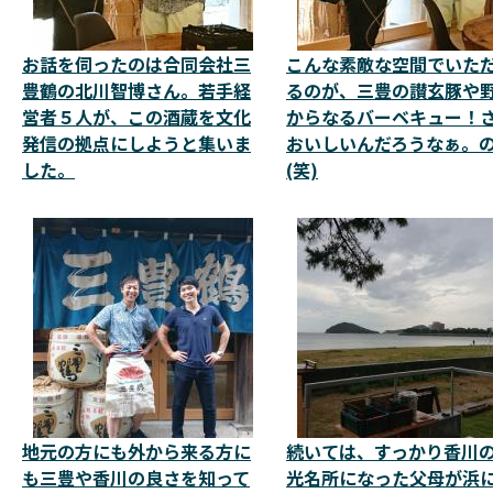
お話を伺ったのは合同会社三
こんな素敵な空間でいた
豊鶴の北川智博さん。若手経
るのが、三豊の讃玄豚や
営者５人が、この酒蔵を文化
からなるバーベキュー！
発信の拠点にしようと集いま
おいしいんだろうなぁ。
した。
(笑)
地元の方にも外から来る方に
続いては、すっかり香川
も三豊や香川の良さを知って
光名所になった父母が浜