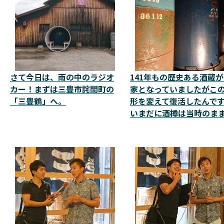
さて今日は、雨の中のラジオ
141年もの歴史ある酒蔵
カー！まずは三豊市詫間町の
家となっていましたがこ
「三豊鶴」へ。
形を変えて復活したんで
いまだに酒樽は当時のま