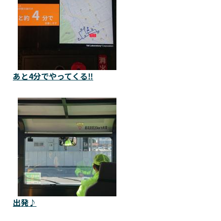
あと4分でやってくる‼️
出発♪