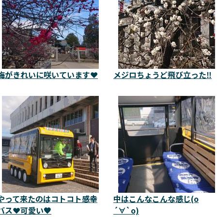
梅がきれいに咲いています❤️
メジロちょうど飛び立った‼️
やって来たのはコトコト感幸
中はこんなこんな感じ(о
バス❤️可愛い🧡
´∀`о)