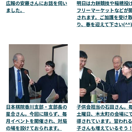
広報の安藤さんにお話を伺い
明日は力餅競技や稲穂投
ました。
フリーマーケットなどが
されます。ご加護を受け
り、春を迎えて下さい(^^
日本棋院香川支部・支部長の
子供会担当の石田さん。
星合さん。今回に限らず、毎
土曜日、木太町の会場に
月イベントを開催され、対局
導されています。習われ
の場を設けておられます。
子さんも増えているそう