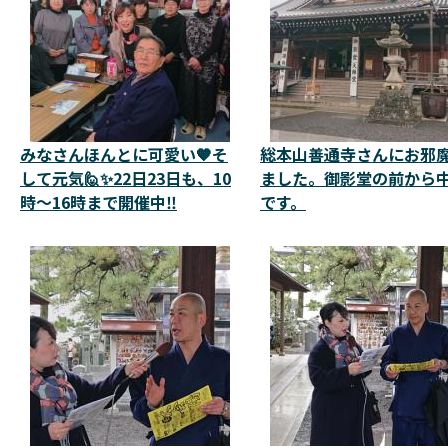
みなさんほんとに可愛い🧡そ
総本山善通寺さんにお邪
して元気🙋✨22日23日も、10
ました。御影堂の前から
時～16時まで開催中‼️
です。