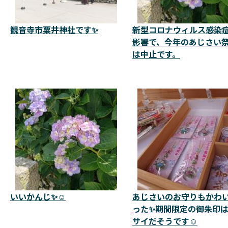
観音寺市粟井神社です✨
新型コロナウィルス感染
影響で、今年のあじさい
は中止です。
いいかんじ✨☺️
あじさいのお守りもかわ
った✨期間限定の御朱印
サイだそうです☺️