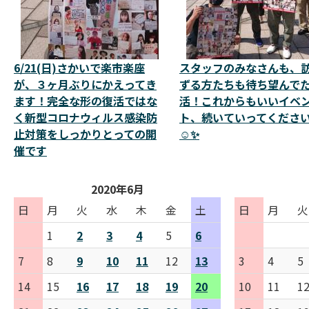
6/21(日)さかいで楽市楽座
スタッフのみなさんも、
が、３ヶ月ぶりにかえってき
ずる方たちも待ち望んで
ます！完全な形の復活ではな
活！これからもいいイベ
く新型コロナウィルス感染防
ト、続いていってくださ
止対策をしっかりとっての開
☺️✨
催です
2020年6月
日
月
火
水
木
金
土
日
月
火
1
2
3
4
5
6
7
8
9
10
11
12
13
3
4
5
14
15
16
17
18
19
20
10
11
1