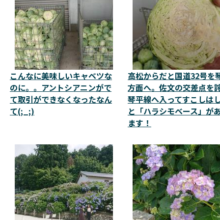
こんなに美味しいキャベツな
高松からだと国道32号を
のに。。アントシアニンがで
方面へ。佐文の交差点を
て取引ができなくなったなん
琴平線へ入ってすこしは
て(;_;)
と「ハラシモベース」が
ます！