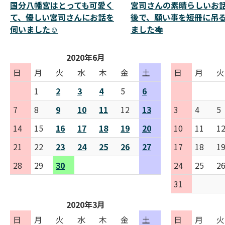
国分八幡宮はとっても可愛く
宮司さんの素晴らしいお
て、優しい宮司さんにお話を
後で、願い事を短冊に吊
伺いました☺️
ました🎋
2020年6月
日
月
火
水
木
金
土
日
月
火
1
2
3
4
5
6
7
8
9
10
11
12
13
3
4
5
14
15
16
17
18
19
20
10
11
1
21
22
23
24
25
26
27
17
18
1
28
29
30
24
25
2
31
2020年3月
日
月
火
水
木
金
土
日
月
火