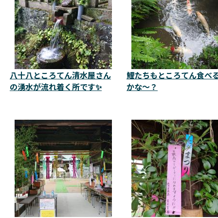
八十八ところてん清水屋さん
鯉たちもところてん食べ
の湧水が流れ着く所です✨
かな～？