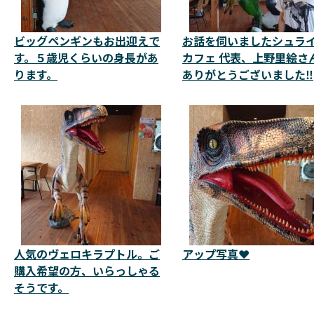
ビッグペンギンもお出迎えで
お話を伺いましたシュラ
す。５歳児くらいの身長があ
カフェ 代表、上野里絵さ
ります。
ありがとうございました‼️
人気のヴェロキラプトル。ご
アップ写真❤️
購入希望の方、いらっしゃる
そうです。