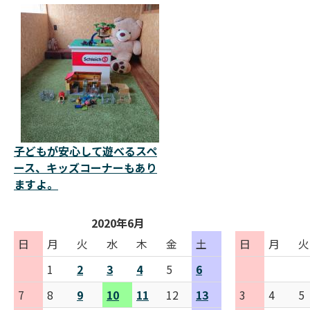
子どもが安心して遊べるスペ
ース、キッズコーナーもあり
ますよ。
2020年6月
日
月
火
水
木
金
土
日
月
火
1
2
3
4
5
6
7
8
9
10
11
12
13
3
4
5